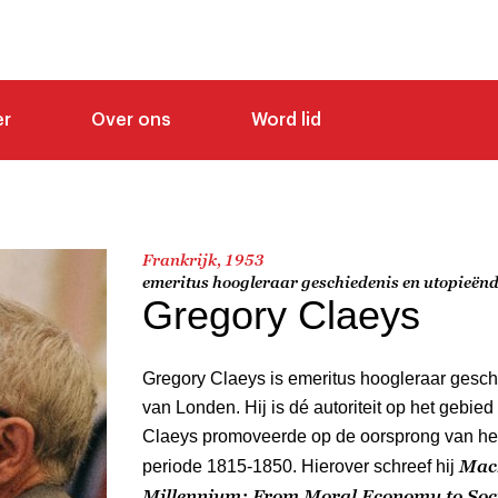
er
Over ons
Word lid
Frankrijk, 1953
emeritus hoogleraar geschiedenis en utopieën
Gregory Claeys
Gregory Claeys is emeritus hoogleraar geschi
van Londen. Hij is dé autoriteit op het gebie
Claeys promoveerde op de oorsprong van het 
Mach
periode 1815-1850. Hierover schreef hij
Millennium: From Moral Economy to Soc