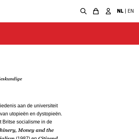
NL
|
EN
deskundige
edenis aan de universiteit
d van utopieën en dystopieën.
Britse socialisme in de
inery, Money and the
ialism
Citizend
(1987) en