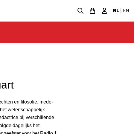
NL
|
EN
uart
echten en filosofie, mede-
, het wetenschappelijk
edactrice bij verschillende
volgde dagelijks het
aggeefster voor het Radio 1