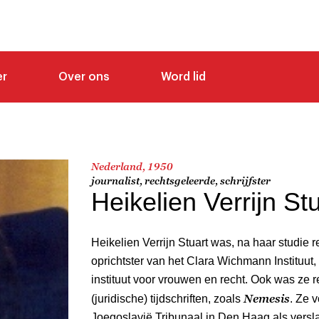
er
Over ons
Word lid
Nederland, 1950
journalist, rechtsgeleerde, schrijfster
Heikelien Verrijn St
Heikelien Verrijn Stuart was, na haar studie r
oprichtster van het Clara Wichmann Instituut
instituut voor vrouwen en recht. Ook was ze r
Nemesis
(juridische) tijdschriften, zoals
. Ze 
Joegoslavië Tribunaal in Den Haag als versl