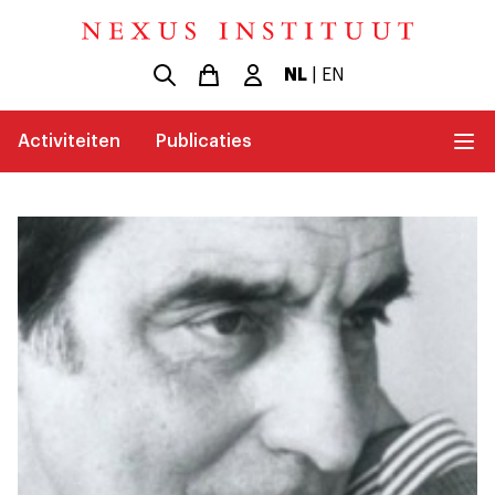
NL
|
EN
Activiteiten
Publicaties