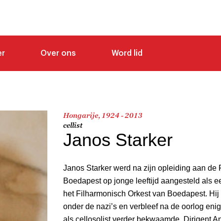
er
Over ons
Word lid
Hongarije, 1924 - 2013
cellist
Janos Starker
Janos Starker werd na zijn opleiding aan de 
Boedapest op jonge leeftijd aangesteld als ee
het Filharmonisch Orkest van Boedapest. Hi
onder de nazi’s en verbleef na de oorlog enige
als cellosolist verder bekwaamde. Dirigent An