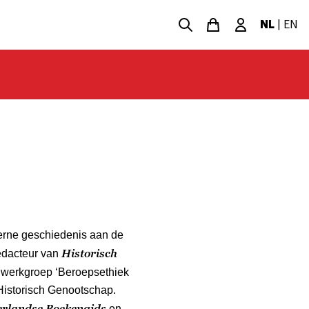
NL
|
EN
oderne geschiedenis aan de
Historisch
redacteur van
 werkgroep ‘Beroepsethiek
 Historisch Genootschap.
rlandse Boekengids
en