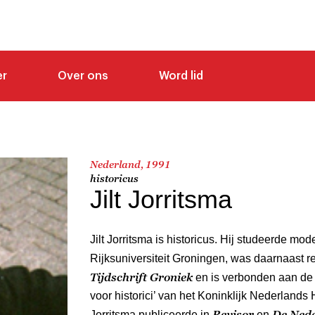
er
Over ons
Word lid
Nederland, 1991
historicus
Jilt Jorritsma
Jilt Jorritsma is historicus. Hij studeerde m
Rijksuniversiteit Groningen, was daarnaast 
Tijdschrift Groniek
en is verbonden aan de
voor historici’ van het Koninklijk Nederlands
Revisor
De Nede
Jorritsma publiceerde in
en