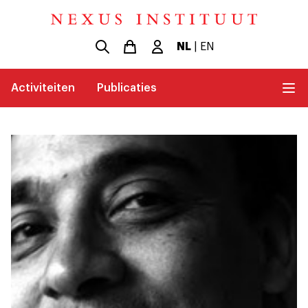
NL
|
EN
Activiteiten
Publicaties