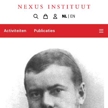
NL
|
EN
Activiteiten
Publicaties