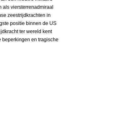
n als viersterrenadmiraal
e zeestrijdkrachten in
gste positie binnen de US
ijdkracht ter wereld kent
e beperkingen en tragische