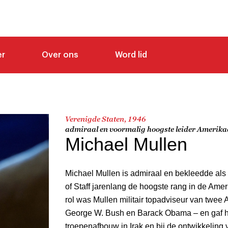
er
Over ons
Word lid
Verenigde Staten, 1946
admiraal en voormalig hoogste leider Amerika
Michael Mullen
Michael Mullen is admiraal en bekleedde als 
of Staff jarenlang de hoogste rang in de Ameri
rol was Mullen militair topadviseur van twee
George W. Bush en Barack Obama – en gaf hij
troepenafbouw in Irak en bij de ontwikkeling 