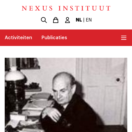
NL
|
EN
Activiteiten
Publicaties