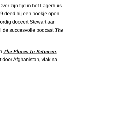
Over zijn tijd in het Lagerhuis
19 deed hij een boekje open
ordig doceert Stewart aan
The
ll de succesvolle podcast
The Places In Between
an
,
t door Afghanistan, vlak na