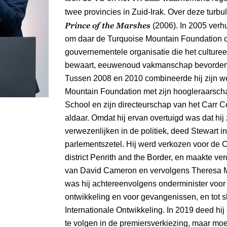
twee provincies in Zuid-Irak. Over deze turbul
Prince of the Marshes
(2006). In 2005 verh
om daar de Turquoise Mountain Foundation op 
gouvernementele organisatie die het culturee
bewaart, eeuwenoud vakmanschap bevordert 
Tussen 2008 en 2010 combineerde hij zijn w
Mountain Foundation met zijn hoogleraarsc
School en zijn directeurschap van het Carr 
aldaar. Omdat hij ervan overtuigd was dat hij 
verwezenlijken in de politiek, deed Stewart 
parlementszetel. Hij werd verkozen voor de Co
district Penrith and the Border, en maakte ver
van David Cameron en vervolgens Theresa 
was hij achtereenvolgens onderminister voor m
ontwikkeling en voor gevangenissen, en tot sl
Internationale Ontwikkeling. In 2019 deed h
te volgen in de premiersverkiezing, maar moe