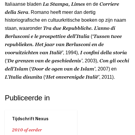
La Stampa, Limes
Corriere
Italiaanse bladen
en de
della Sera
. Romano heeft meer dan dertig
historiografische en cultuurkritische boeken op zijn naam
Tra due Repubbliche. L’anno di
staan, waaronder
Berlusconi e le prospettive dell’Italia
‘Tussen twee
(
republieken. Het jaar van Berlusconi en de
vooruitzichten van Italië’
I confini della storia
, 1994),
‘De grenzen van de geschiedenis’
Con gli occhi
(
, 2003),
dell’Islam
‘Door de ogen van de Islam’
(
, 2007) en
L’Italia disunita
‘Het onverenigde Italië’
(
, 2011).
Publiceerde in
Tijdschrift Nexus
2010 of eerder