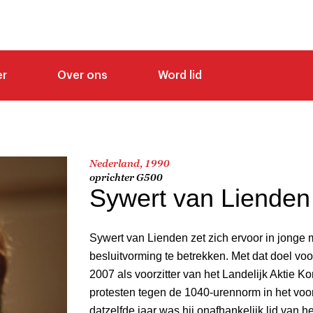
er
Over ons
Word lid
Nederland, 1990
oprichter G500
Sywert van Lienden
Sywert van Lienden zet zich ervoor in jonge m
besluitvorming te betrekken. Met dat doel voo
2007 als voorzitter van het Landelijk Aktie K
protesten tegen de 1040-urennorm in het voo
datzelfde jaar was hij onafhankelijk lid van 