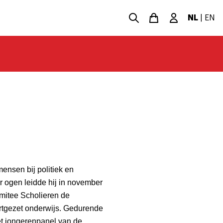
NL
|
EN
ensen bij politiek en
r ogen leidde hij in november
omitee Scholieren de
rtgezet onderwijs. Gedurende
het jongerenpanel van de