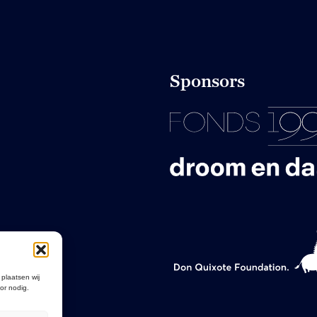
Sponsors
 plaatsen wij
or nodig.