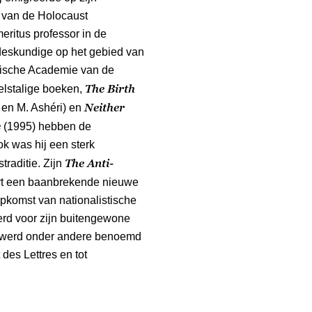
n van de Holocaust
eritus professor in de
deskundige op het gebied van
ëlische Academie van de
The Birth
elstalige boeken,
Neither
 en M. Ashéri) en
e
(1995) hebben de
ok was hij een sterk
The Anti-
traditie. Zijn
rt een baanbrekende nieuwe
opkomst van nationalistische
erd voor zijn buitengewone
ij werd onder andere benoemd
t des Lettres en tot