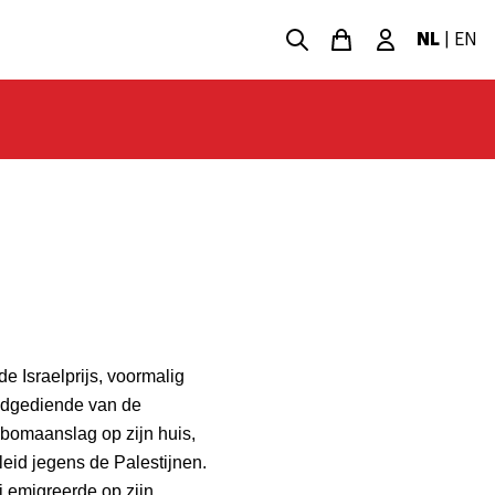
NL
|
EN
e Israelprijs, voormalig
udgediende van de
bomaanslag op zijn huis,
leid jegens de Palestijnen.
ij emigreerde op zijn