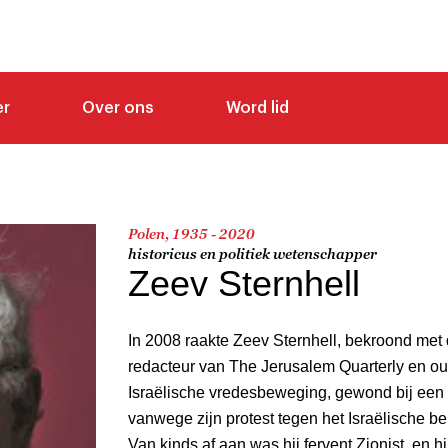
er
Over ons
Word lid
Polen, 1935 - 2020
historicus en politiek wetenschapper
Zeev Sternhell
In 2008 raakte Zeev Sternhell, bekroond met d
redacteur van The Jerusalem Quarterly en o
Israëlische vredesbeweging, gewond bij een 
vanwege zijn protest tegen het Israëlische be
Van kinds af aan was hij fervent Zionist, en h