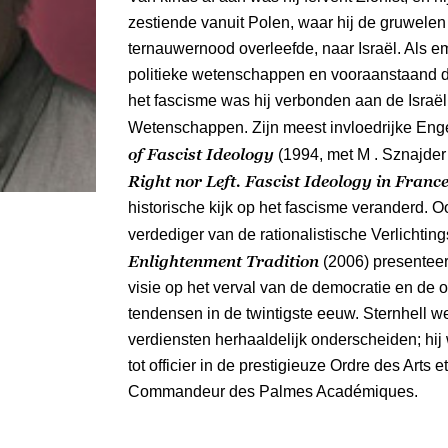
zestiende vanuit Polen, waar hij de gruwele
ternauwernood overleefde, naar Israël. Als em
politieke wetenschappen en vooraanstaand 
het fascisme was hij verbonden aan de Isra
Wetenschappen. Zijn meest invloedrijke Eng
of Fascist Ideology
(1994, met M . Sznajder
Right nor Left. Fascist Ideology in Franc
historische kijk op het fascisme veranderd. O
verdediger van de rationalistische Verlichtings
Enlightenment Tradition
(2006) presentee
visie op het verval van de democratie en de 
tendensen in de twintigste eeuw. Sternhell w
verdiensten herhaaldelijk onderscheiden; h
tot officier in de prestigieuze Ordre des Arts e
Commandeur des Palmes Académiques.