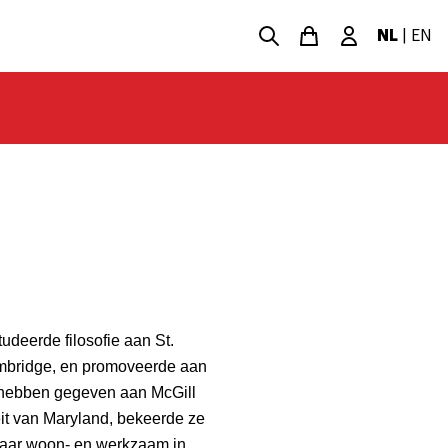
NL
|
EN
tudeerde filosofie aan St.
ambridge, en promoveerde aan
e hebben gegeven aan McGill
eit van Maryland, bekeerde ze
e jaar woon- en werkzaam in