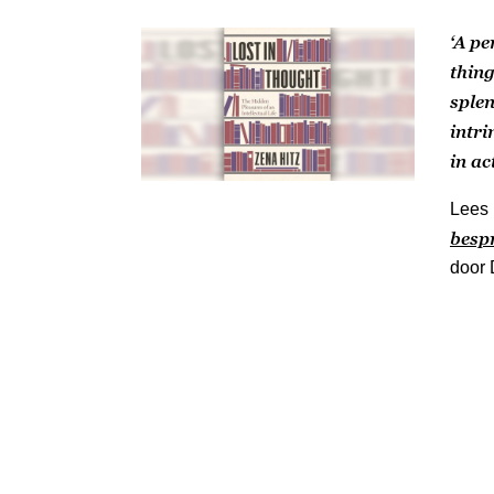
‘A pe
thing
splen
intri
in ac
Lees 
besp
door 