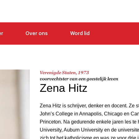
er
Over ons
Word lid
Verenigde Staten, 1973
voorvechtster van een geestelijk leven
Zena Hitz
Zena Hitz is schrijver, denker en docent. Ze s
John’s College in Annapolis, Chicago en C
Princeton. Na gedurende enkele jaren les t
University, Auburn University en de universit
zich tot het katholicisme en was ze voor dri