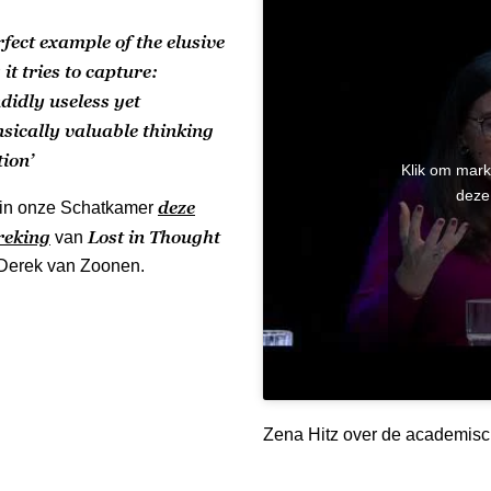
rfect example of the elusive
 it tries to capture:
didly useless yet
nsically valuable thinking
tion’
Klik om mark
deze
deze
in onze Schatkamer
reking
Lost in Thought
van
Derek van Zoonen.
Zena Hitz over de academisc