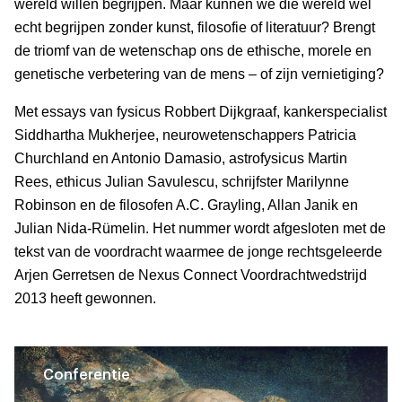
wereld willen begrijpen. Maar kunnen we die wereld wel
echt begrijpen zonder kunst, filosofie of literatuur? Brengt
de triomf van de wetenschap ons de ethische, morele en
genetische verbetering van de mens – of zijn vernietiging?
Met essays van fysicus Robbert Dijkgraaf, kankerspecialist
Siddhartha Mukherjee, neurowetenschappers Patricia
Churchland en Antonio Damasio, astrofysicus Martin
Rees, ethicus Julian Savulescu, schrijfster Marilynne
Robinson en de filosofen A.C. Grayling, Allan Janik en
Julian Nida-Rümelin. Het nummer wordt afgesloten met de
tekst van de voordracht waarmee de jonge rechtsgeleerde
Arjen Gerretsen de Nexus Connect Voordrachtwedstrijd
2013 heeft gewonnen.
Conferentie