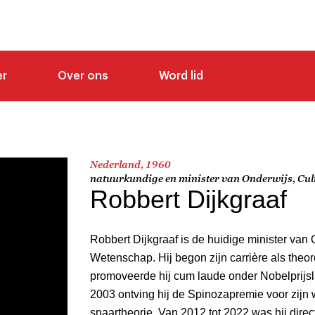
er
Over ons
Word lid
Nederland, 1960
natuurkundige en minister van Onderwijs, Cu
Robbert Dijkgraaf
Robbert Dijkgraaf
is de huidige minister van 
Wetenschap. Hij begon zijn carrière als theo
promoveerde hij cum laude onder Nobelprijsla
2003 ontving hij de Spinozapremie voor zijn 
snaartheorie. Van 2012 tot 2022 was hij dire