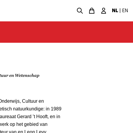
NL
|
EN
ltuur en Wetenschap
Onderwijs, Cultuur en
retisch natuurkundige: in 1989
ureaat Gerard ’t Hooft, en in
werk op het gebied van
cteur van en Leon Levy