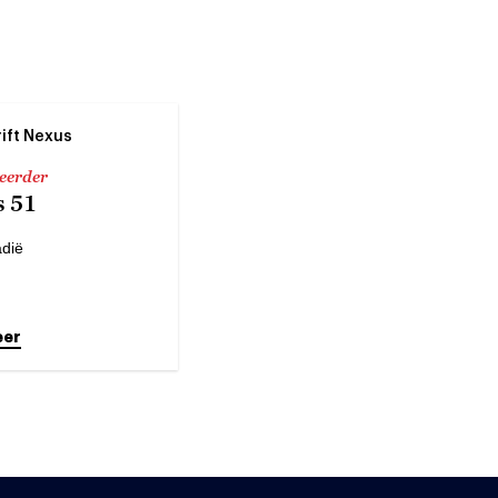
rift Nexus
 eerder
 51
adië
eer