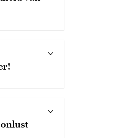
er!
 onlust