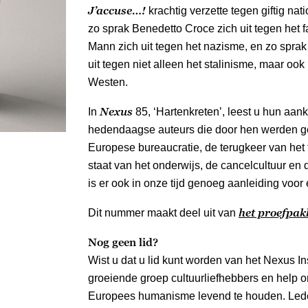
J’accuse…!
krachtig verzette tegen giftig na
zo sprak Benedetto Croce zich uit tegen het
Mann zich uit tegen het nazisme, en zo sprak
uit tegen niet alleen het stalinisme, maar oo
Westen.
Nexus
In
85, ‘Hartenkreten’, leest u hun aank
hedendaagse auteurs die door hen werden ge
Europese bureaucratie, de terugkeer van het
staat van het onderwijs, de cancelcultuur en
is er ook in onze tijd genoeg aanleiding voor
het proefpak
Dit nummer maakt deel uit van
Nog geen lid?
Wist u dat u lid kunt worden van het Nexus Ins
groeiende groep cultuurliefhebbers en help on
Europees humanisme levend te houden. Lede