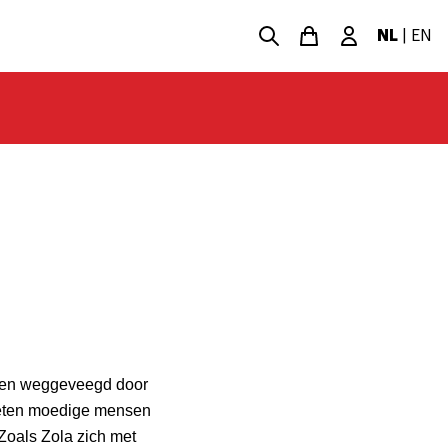
NL
|
EN
den weggeveegd door
oeten moedige mensen
Zoals Zola zich met