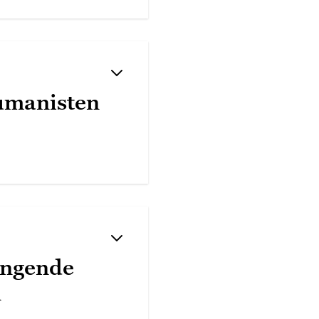
umanisten
angende
n