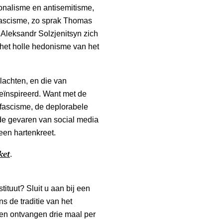
tionalisme en antisemitisme,
 fascisme, zo sprak Thomas
 Aleksandr Solzjenitsyn zich
k het holle hedonisme van het
lachten, en die van
ïnspireerd. Want met de
 fascisme, de deplorabele
 de gevaren van social media
 een hartenkreet.
ket
.
tituut? Sluit u aan bij een
s de traditie van het
n ontvangen drie maal per