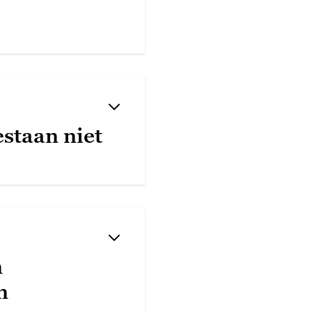
estaan niet
n
n