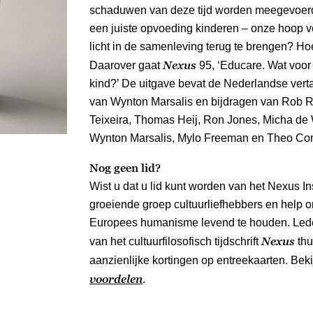
schaduwen van deze tijd worden meegevoerd
een juiste opvoeding kinderen – onze hoop v
licht in de samenleving terug te brengen? Hoe
Nexus
Daarover gaat
95, ‘Educare. Wat voor
kind?’ De uitgave bevat de Nederlandse vert
van Wynton Marsalis en bijdragen van Rob Ri
Teixeira, Thomas Heij, Ron Jones, Micha de 
Wynton Marsalis, Mylo Freeman en Theo Co
Nog geen lid?
Wist u dat u lid kunt worden van het Nexus Ins
groeiende groep cultuurliefhebbers en help on
Europees humanisme levend te houden. Led
Nexus
van het cultuurfilosofisch tijdschrift
thu
aanzienlijke kortingen op entreekaarten. Be
voordelen
.