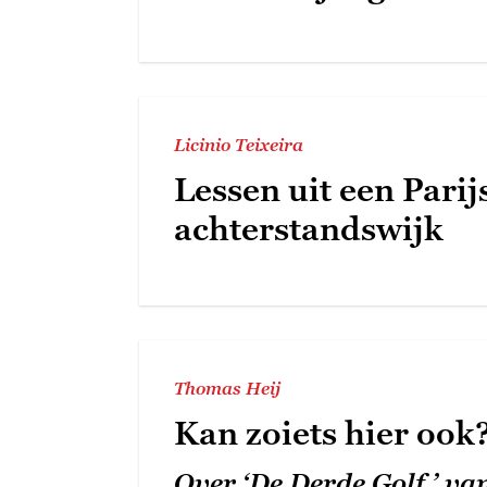
Licinio Teixeira
Lessen uit een Parij
achterstandswijk
Thomas Heij
Kan zoiets hier ook
Over ‘De Derde Golf ’ va