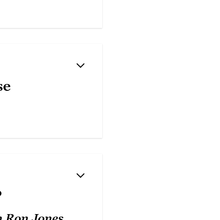
se
?
n Ron Jones