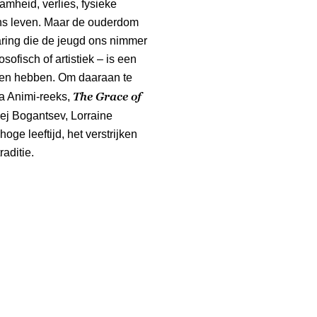
amheid, verlies, fysieke
ons leven. Maar de ouderdom
aring die de jeugd ons nimmer
osofisch of artistiek – is een
en hebben. Om daaraan te
The Grace of
ra Animi-reeks,
sej Bogantsev, Lorraine
ge leeftijd, het verstrijken
aditie.