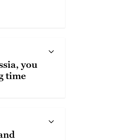
ssia, you
ng time
 and