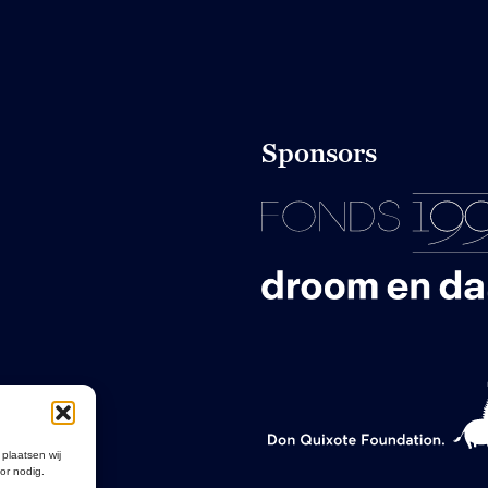
Sponsors
 plaatsen wij
or nodig.