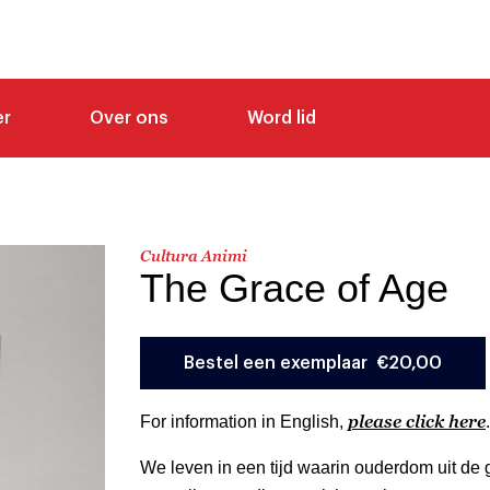
er
Over ons
Word lid
Cultura Animi
The Grace of Age
please click here
For information in English,
.
We leven in een tijd waarin ouderdom uit de g