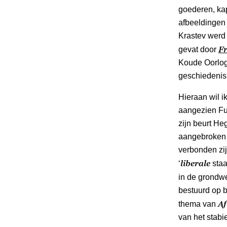
goederen, kap
afbeeldingen
Krastev werd 
F
gevat door
Koude Oorlog 
geschiedenis
Hieraan wil i
aangezien Fu
zijn beurt He
aangebroken 
verbonden zij
liberale
‘
staa
in de grondwe
bestuurd op 
Af
thema van
van het stabi