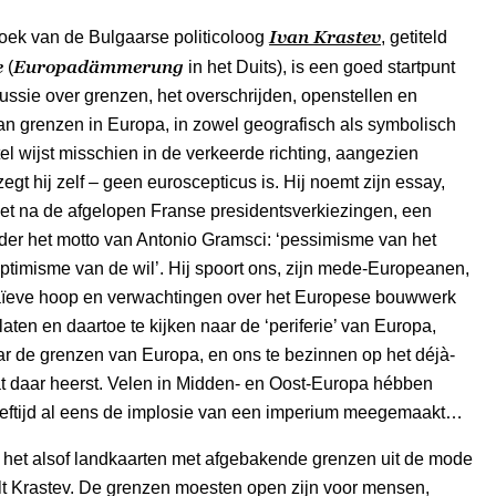
Ivan Krastev
oek van de Bulgaarse politicoloog
, getiteld
e
Europadämmerung
(
in het Duits), is een goed startpunt
ussie over grenzen, het overschrijden, openstellen en
van grenzen in Europa, in zowel geografisch als symbolisch
itel wijst misschien in de verkeerde richting, aangezien
egt hij zelf – geen euroscepticus is. Hij noemt zijn essay,
et na de afgelopen Franse presidentsverkiezingen, een
nder het motto van Antonio Gramsci: ‘pessimisme van het
ptimisme van de wil’. Hij spoort ons, zijn mede-Europeanen,
ïeve hoop en verwachtingen over het Europese bouwwerk
laten en daartoe te kijken naar de ‘periferie’ van Europa,
r de grenzen van Europa, en ons te bezinnen op het déjà-
t daar heerst. Velen in Midden- en Oost-Europa hébben
leeftijd al eens de implosie van een imperium meegemaakt…
 het alsof landkaarten met afgebakende grenzen uit de mode
lt Krastev. De grenzen moesten open zijn voor mensen,