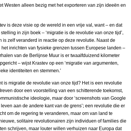
et Westen alleen bezig met het exporteren van zijn ideeën en
ev is deze visie op de wereld in een vrije val, want – en dat
 stelling in zijn boek – ‘migratie is de revolutie van onze tijd’,
 is zelf veranderd in reactie op deze revolutie. Naast de
 het inrichten van fysieke grenzen tussen Europese landen –
rhalen van de Berlijnse Muur is er twaalfduizend kilometer
gericht – wijst Krastev op een ‘migratie van argumenten,
tieke identiteiten en stemmen.’
t is migratie de revolutie van onze tijd? Het is een revolutie
edreven door een voorstelling van een schitterende toekomst,
communistische ideologie, maar door ‘screenshots van Google
leven aan de andere kant van de grens’; een revolutie die er
richt om de regering te veranderen, maar om van land te
ieuwe, solitaire revolutionairen zijn individuen of families die
en schrijven, maar louter willen verhuizen naar Europa dat