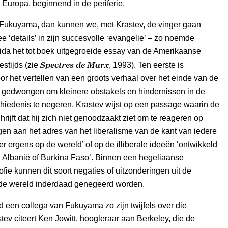
 Europa, beginnend in de periferie.
Fukuyama, dan kunnen we, met Krastev, de vinger gaan
e ‘details’ in zijn succesvolle ‘evangelie’ – zo noemde
ida het tot boek uitgegroeide essay van de Amerikaanse
Spectres de Marx
estijds (zie
, 1993). Ten eerste is
 het vertellen van een groots verhaal over het einde van de
 gedwongen om kleinere obstakels en hindernissen in de
hiedenis te negeren. Krastev wijst op een passage waarin de
rijft dat hij zich niet genoodzaakt ziet om te reageren op
ngen aan het adres van het liberalisme van de kant van iedere
ser ergens op de wereld’ of op de illiberale ideeën ‘ontwikkeld
n Albanië of Burkina Faso’. Binnen een hegeliaanse
ofie kunnen dit soort negaties of uitzonderingen uit de
n de wereld inderdaad genegeerd worden.
d een collega van Fukuyama zo zijn twijfels over die
tev citeert Ken Jowitt, hoogleraar aan Berkeley, die de