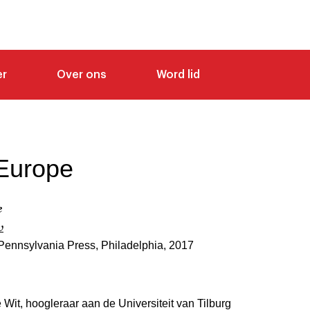
er
Over ons
Word lid
 Europe
e
v
 Pennsylvania Press, Philadelphia, 2017
Wit, hoogleraar aan de Universiteit van Tilburg