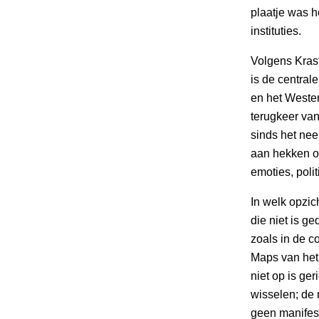
plaatje was h
instituties.
Volgens Krast
is de centrale
en het Westen
terugkeer van
sinds het nee
aan hekken op
emoties, poli
In welk opzich
die niet is g
zoals in de 
Maps van het 
niet op is ge
wisselen; de n
geen manifest