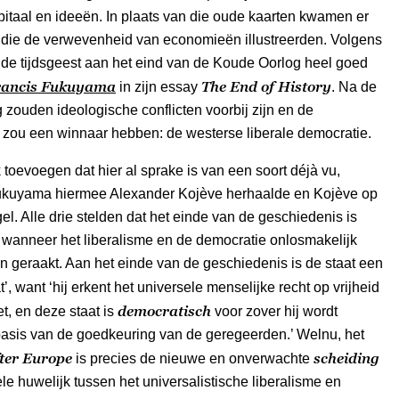
itaal en ideeën. In plaats van die oude kaarten kwamen er
 die de verwevenheid van economieën illustreerden. Volgens
de tijdsgeest aan het eind van de Koude Oorlog heel goed
rancis Fukuyama
The End of History
in zijn essay
. Na de
zouden ideologische conflicten voorbij zijn en de
 zou een winnaar hebben: de westerse liberale democratie.
k toevoegen dat hier al sprake is van een soort déjà vu,
kuyama hiermee Alexander Kojève herhaalde en Kojève op
gel. Alle drie stelden dat het einde van de geschiedenis is
wanneer het liberalisme en de democratie onlosmakelijk
n geraakt. Aan het einde van de geschiedenis is de staat een
t’, want ‘hij erkent het universele menselijke recht op vrijheid
democratisch
t, en deze staat is
voor zover hij wordt
basis van de goedkeuring van de geregeerden.’ Welnu, het
ter Europe
scheiding
is precies de nieuwe en onverwachte
ele huwelijk tussen het universalistische liberalisme en