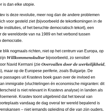
r is dan elke utopie.
tev is deze revolutie, meer nog dan de andere problemen
ch voor gesteld ziet (bijvoorbeeld de tekortkomingen in de
 instituties, of het beruchte democratisch tekort), een
or de wereldorde van na 1989 en het verbond tussen
n democratie.
 blik nogmaals richten, niet op het centrum van Europa, op
Willkommenskultur
zijn
bijvoorbeeld, zo sensibel
Overvallen door de werkelijkheid
oor Navid Kermani (zie
,
, maar op de Europese periferie, zoals Bulgarije. De
e passages uit Krastevs boek gaan over de invloed en
 van immigratie (vluchtelingen én economische migranten: dit
derscheid is niet relevant in Krastevs analyse) in landen als
Roemenië. Krastev toont uitgebreid dat het toeval van
orteplaats vandaag de dag overal ter wereld bepalend is
venskansen – niet iemands opleiding of die van zijn ouders,