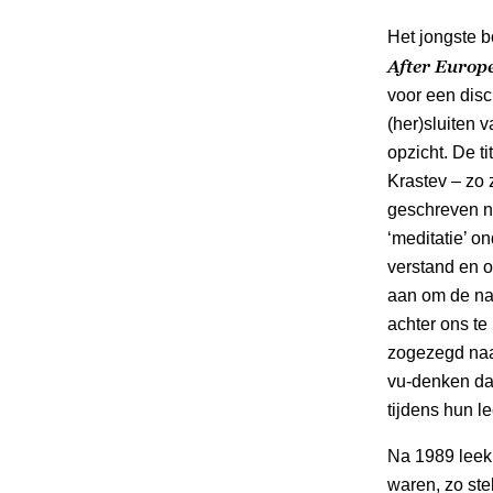
Het jongste b
After Europ
voor een disc
(her)sluiten 
opzicht. De t
Krastev – zo z
geschreven n
‘meditatie’ o
verstand en o
aan om de na
achter ons te 
zogezegd naa
vu-denken da
tijdens hun 
Na 1989 leek
waren, zo ste