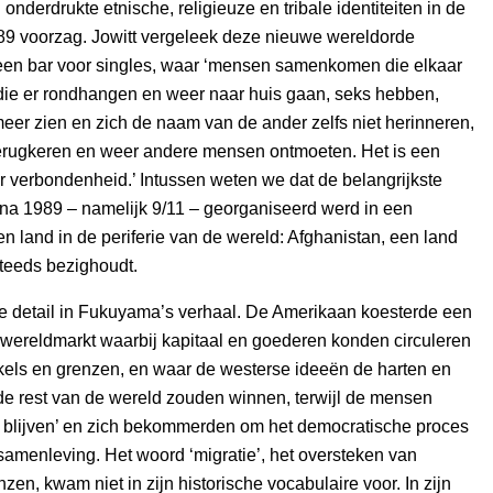
onderdrukte etnische, religieuze en tribale identiteiten in de
89 voorzag. Jowitt vergeleek deze nieuwe wereldorde
 een bar voor singles, waar ‘mensen samenkomen die elkaar
 die er rondhangen en weer naar huis gaan, seks hebben,
meer zien en zich de naam van de ander zelfs niet herinneren,
terugkeren en weer andere mensen ontmoeten. Het is een
 verbondenheid.’ Intussen weten we dat de belangrijkste
 na 1989 – namelijk 9/11 – georganiseerd werd in een
n land in de periferie van de wereld: Afghanistan, een land
teeds bezighoudt.
e detail in Fukuyama’s verhaal. De Amerikaan koesterde een
wereldmarkt waarbij kapitaal en goederen konden circuleren
kels en grenzen, en waar de westerse ideeën de harten en
de rest van de wereld zouden winnen, terwijl de mensen
n blijven’ en zich bekommerden om het democratische proces
samenleving. Het woord ‘migratie’, het oversteken van
zen, kwam niet in zijn historische vocabulaire voor. In zijn