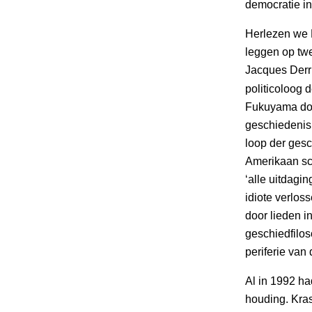
democratie in
Herlezen we 
leggen op twe
Jacques Derr
politicoloog d
Fukuyama door
geschiedenis
loop der gesc
Amerikaan sch
‘alle uitdagi
idiote verlos
door lieden i
geschiedfilos
periferie va
Al in 1992 ha
houding. Kras