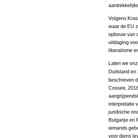
aantrekkelijke
Volgens Kras
waar de EU zi
opbouw van de
uitdaging vo
liberalisme e
Laten we onze
Duitsland en 
beschreven d
Cossee, 2016)
aangrijpendst
interpretatie
juridische on
Bulgarije en 
iemands gebo
voor diens le