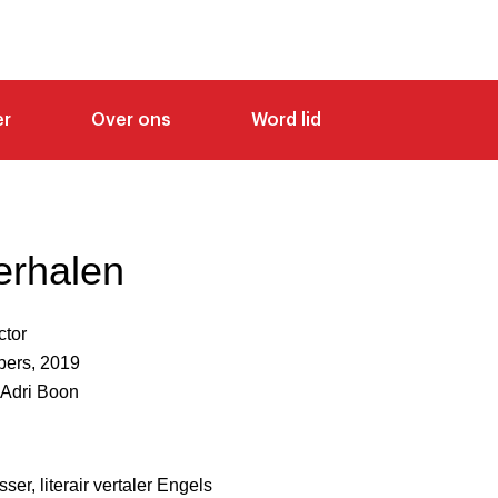
er
Over ons
Word lid
erhalen
ctor
pers, 2019
 Adri Boon
er, literair vertaler Engels