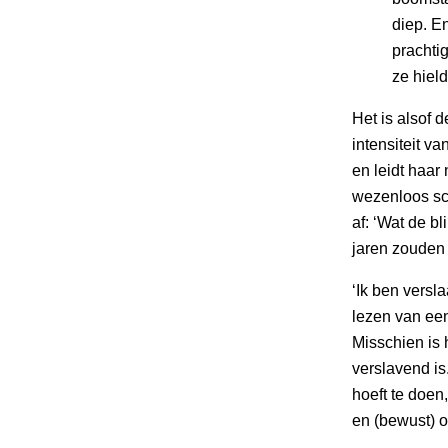
diep. E
prachti
ze hiel
Het is alsof 
intensiteit v
en leidt haar 
wezenloos sch
af: ‘Wat de b
jaren zouden
‘Ik ben versla
lezen van een 
Misschien is 
verslavend is
hoeft te doen
en (bewust) o