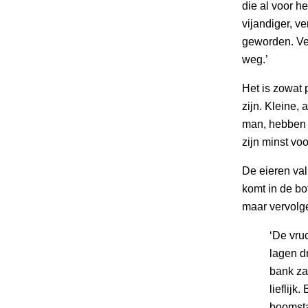
die al voor 
vijandiger, 
geworden. Ver
weg.’
Het is zowat 
zijn. Kleine,
man, hebben i
zijn minst vo
De eieren val
komt in de bot
maar vervolge
‘De vru
lagen d
bank za
lieflijk
boomsta