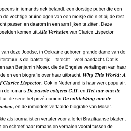
opeens in iemands nek belandt, een dorstige puber die een
en de vochtige bruine ogen van een meisje die niet bij de rest
cht passen en daarom in een arm lijken te zitten. Deze
Alle Verhalen
beelden komen uit
van Clarice Lispector
k van deze Joodse, in Oekraïne geboren grande dame van de
iteratuur is de laatste tijd – terecht – veel aandacht. Dat is
ken aan Benjamin Moser, die de Engelse vertalingen van haar
Why This World: A
de en een biografie over haar uitbracht,
 Clarice Lispector.
Ook in Nederland is haar werk populair.
De passie volgens G.H.
Het uur van de
en de romans
en
De ontdekking van de
l uit de serie het privé-domein
ieken,
en de inmiddels vertaalde biografie van Moser.
te als journalist en vertaler voor allerlei Braziliaanse bladen,
n en schreef haar romans en verhalen vooral tussen de