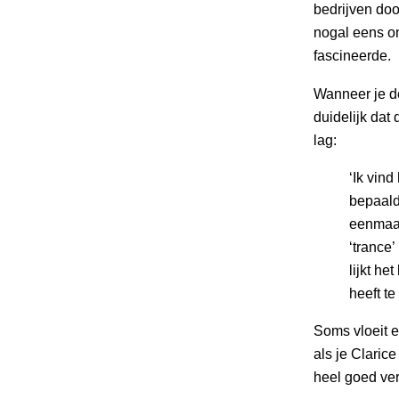
bedrijven doo
nogal eens o
fascineerde.
Wanneer je 
duidelijk dat
lag:
‘Ik vin
bepaald
eenmaal
‘trance
lijkt he
heeft t
Soms vloeit e
als je Claric
heel goed ve