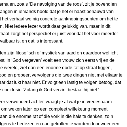
rhalen, zoals ‘De navolging van de roos’, zit je bovendien
angen in iemands hoofd dat je het er haast benauwd van
edt het verhaal weinig concrete aanknopingspunten om het te
. Niet iedere lezer wordt daar gelukkig van, maar in dit
haal zorgt het perspectief er juist voor dat het voor meerder
 vatbaar is, en dat is interessant.
en zijn filosofisch of mystiek van aard en daardoor wellicht
st. In ‘God vergeven’ voelt een vrouw zich eerst vrij en de
 wereld, ziet dan een enorme dode rat op straat liggen,
dood en probeert vervolgens die twee dingen niet met elkaar te
r dat lukt haar niet. Er volgt een lastig te volgen betoog, dat
 conclusie ‘Zolang ik God verzin, bestaat hij niet.’
lezer verwonderd achter, vraagt je af wat je in vredesnaam
 om weken later, op een compleet willekeurig moment,
an die enorme rat of die vork in die hals te denken, zo’n
lgens te herlezen en dan getroffen te worden door weer een