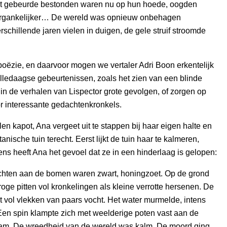
het gebeurde bestonden waren nu op hun hoede, oogden
vergankelijker… De wereld was opnieuw onbehagen
schillende jaren vielen in duigen, de gele struif stroomde
poëzie, en daarvoor mogen we vertaler Adri Boon erkentelijk
 alledaagse gebeurtenissen, zoals het zien van een blinde
n de verhalen van Lispector grote gevolgen, of zorgen op
or interessante gedachtenkronkels.
len kapot, Ana vergeet uit te stappen bij haar eigen halte en
anische tuin terecht. Eerst lijkt de tuin haar te kalmeren,
ns heeft Ana het gevoel dat ze in een hinderlaag is gelopen:
chten aan de bomen waren zwart, honingzoet. Op de grond
roge pitten vol kronkelingen als kleine verrotte hersenen. De
t vol vlekken van paars vocht. Het water murmelde, intens
. Een spin klampte zich met weelderige poten vast aan de
m. De wreedheid van de wereld was kalm. De moord ging