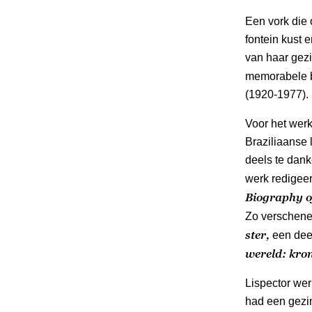
Een vork die 
fontein kust 
van haar gezi
memorabele 
(1920-1977).
Voor het wer
Braziliaanse l
deels te dan
werk redigeer
Biography of
Zo verschen
ster,
een dee
wereld: kron
Lispector werk
had een gezi