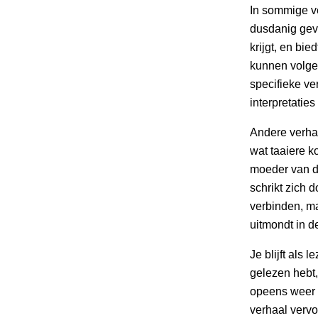
In sommige ve
dusdanig gev
krijgt, en bi
kunnen volgen
specifieke ver
interpretaties
Andere verhal
wat taaiere ko
moeder van de
schrikt zich 
verbinden, maa
uitmondt in de
Je blijft als 
gelezen hebt,
opeens weer a
verhaal vervo