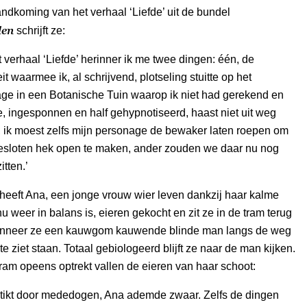
andkoming van het verhaal ‘Liefde’ uit de bundel
den
schrijft ze:
 verhaal ‘Liefde’ herinner ik me twee dingen: één, de
eit waarmee ik, al schrijvend, plotseling stuitte op het
ge in een Botanische Tuin waarop ik niet had gerekend en
, ingesponnen en half gehypnotiseerd, haast niet uit weg
 ik moest zelfs mijn personage de bewaker laten roepen om
gesloten hek open te maken, ander zouden we daar nu nog
itten.’
l heeft Ana, een jonge vrouw wier leven dankzij haar kalme
u weer in balans is, eieren gekocht en zit ze in de tram terug
anneer ze een kauwgom kauwende blinde man langs de weg
te ziet staan. Totaal gebiologeerd blijft ze naar de man kijken.
am opeens optrekt vallen de eieren van haar schoot:
stikt door mededogen, Ana ademde zwaar. Zelfs de dingen