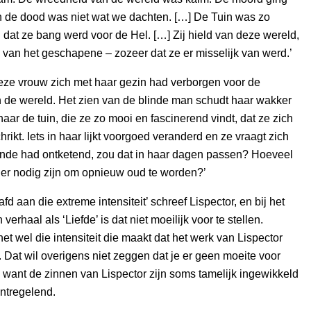
n de dood was niet wat we dachten. […] De Tuin was zo
g dat ze bang werd voor de Hel. […] Zij hield van deze wereld,
d van het geschapene – zozeer dat ze er misselijk van werd.’
deze vrouw zich met haar gezin had verborgen voor de
an de wereld. Het zien van de blinde man schudt haar wakker
naar de tuin, die ze zo mooi en fascinerend vindt, dat ze zich
rikt. Iets in haar lijkt voorgoed veranderd en ze vraagt zich
linde had ontketend, zou dat in haar dagen passen? Hoeveel
 er nodig zijn om opnieuw oud te worden?’
afd aan die extreme intensiteit’ schreef Lispector, en bij het
verhaal als ‘Liefde’ is dat niet moeilijk voor te stellen.
het wel die intensiteit die maakt dat het werk van Lispector
. Dat wil overigens niet zeggen dat je er geen moeite voor
, want de zinnen van Lispector zijn soms tamelijk ingewikkeld
ntregelend.