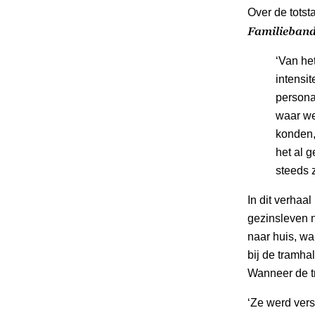
Over de totst
Familieban
‘Van het
intensit
persona
waar we
konden,
het al 
steeds z
In dit verhaa
gezinsleven n
naar huis, w
bij de tramhal
Wanneer de tr
‘Ze werd ver