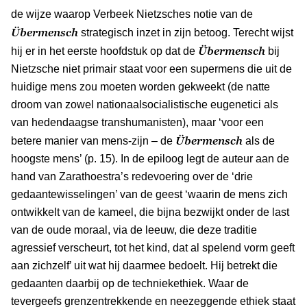
de wijze waarop Verbeek Nietzsches notie van de
Übermensch
strategisch inzet in zijn betoog. Terecht wijst
Übermensch
hij er in het eerste hoofdstuk op dat de
bij
Nietzsche niet primair staat voor een supermens die uit de
huidige mens zou moeten worden gekweekt (de natte
droom van zowel nationaalsocialistische eugenetici als
van hedendaagse transhumanisten), maar ‘voor een
Übermensch
betere manier van mens-zijn – de
als de
hoogste mens’ (p. 15). In de epiloog legt de auteur aan de
hand van Zarathoestra’s redevoering over de ‘drie
gedaantewisselingen’ van de geest ‘waarin de mens zich
ontwikkelt van de kameel, die bijna bezwijkt onder de last
van de oude moraal, via de leeuw, die deze traditie
agressief verscheurt, tot het kind, dat al spelend vorm geeft
aan zichzelf’ uit wat hij daarmee bedoelt. Hij betrekt die
gedaanten daarbij op de techniekethiek. Waar de
tevergeefs grenzentrekkende en neezeggende ethiek staat