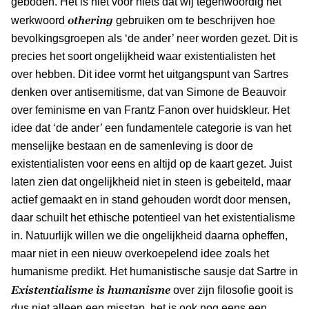
geboden. Het is niet voor niets dat wij tegenwoordig het
othering
werkwoord
gebruiken om te beschrijven hoe
bevolkingsgroepen als ‘de ander’ neer worden gezet. Dit is
precies het soort ongelijkheid waar existentialisten het
over hebben. Dit idee vormt het uitgangspunt van Sartres
denken over antisemitisme, dat van Simone de Beauvoir
over feminisme en van Frantz Fanon over huidskleur. Het
idee dat ‘de ander’ een fundamentele categorie is van het
menselijke bestaan en de samenleving is door de
existentialisten voor eens en altijd op de kaart gezet. Juist
laten zien dat ongelijkheid niet in steen is gebeiteld, maar
actief gemaakt en in stand gehouden wordt door mensen,
daar schuilt het ethische potentieel van het existentialisme
in. Natuurlijk willen we die ongelijkheid daarna opheffen,
maar niet in een nieuw overkoepelend idee zoals het
humanisme predikt. Het humanistische sausje dat Sartre in
Existentialisme is humanisme
over zijn filosofie gooit is
dus niet alleen een misstap, het is ook nog eens een