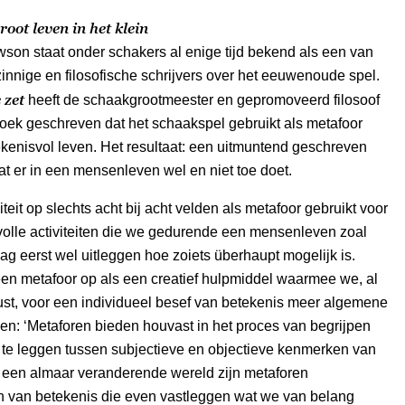
root leven in het klein
on staat onder schakers al enige tijd bekend als een van
zinnige en filosofische schrijvers over het eeuwenoude spel.
 zet
heeft de schaakgrootmeester en gepromoveerd filosoof
boek geschreven dat het schaakspel gebruikt als metafoor
kenisvol leven. Het resultaat: een uitmuntend geschreven
wat er in een mensenleven wel en niet toe doet.
teit op slechts acht bij acht velden als metafoor gebruikt voor
olle activiteiten die we gedurende een mensenleven zoal
ag eerst wel uitleggen hoe zoiets überhaupt mogelijk is.
en metafoor op als een creatief hulpmiddel waarmee we, al
ust, voor een individueel besef van betekenis meer algemene
n: ‘Metaforen bieden houvast in het proces van begrijpen
 te leggen tussen subjectieve en objectieve kenmerken van
n een almaar veranderende wereld zijn metaforen
n van betekenis die even vastleggen wat we van belang