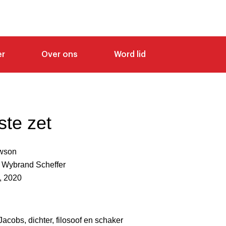
er
Over ons
Word lid
ste zet
wson
r Wybrand Scheffer
, 2020
Jacobs, dichter, filosoof en schaker