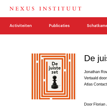
Activiteiten
Publicaties
Schatkam
De jui
Jonathan Ro
Vertaald doo
Atlas Contact
Door Florian 