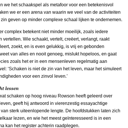
n we het schaakspel als metafoor voor een betekenisvol
ken we er een arena van waarin we veel van de activiteiten
 zin geven op minder complexe schaal lijken te ondernemen.
er complex betekent niet minder moeilijk, zoals iedere
 vertellen. Wie schaakt, vertelt, creëert, verlangt, raakt
leert, zoekt, en is even gelukkig, is vrij en gebonden
d, weet van alles en nooit genoeg, mislukt hopeloos, en gaat
ecies zoals het er in een mensenleven regelmatig aan
wel: ‘Schaken is niet de zin van het leven, maar het simuleert
ndigheden voor een zinvol leven.’
ht lessen
wat schaken op hoog niveau Rowson heeft geleerd over
leven, geeft hij antwoord in vierenzestig essayachtige
van sterk uiteenlopende lengte. De hoofdstukken laten zich
elkaar lezen, en wie het meest geïnteresseerd is in een
ma kan het register achterin raadplegen.