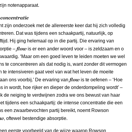
 zijn notenapparaat.
s concentratie
 zijn onderzoek met de allereerste keer dat hij zich volledig
treren. Dat was tijdens een schaakpartij, natuurlijk, op
ftijd. Hij ging helemaal op in die partij. Die ervaring van
flow
orptie –
is er een ander woord voor – is zeldzaam en o
swaardig. ‘Maar om een goed leven te leiden moeten we wel
 ons te concentreren als dat nodig is, want zonder dit vermogen
 te intensiveren gaat veel van wat het leven de moeite
flow
an ons voorbij.’ De ervaring van
is te oefenen – ‘Hoe
ns in wordt, hoe rijker en dieper de onderdompeling wordt’ –
ok de neiging te verdwijnen zodra we ons bewust van haar
et tijdens een schaakpartij: de intense concentratie die een
ns een zwaarbevochten partij bereikt, noemt Rowson
ow
, oftewel bestendige absorptie.
 een eerste voorbeeld van de wijze waarop Rowson