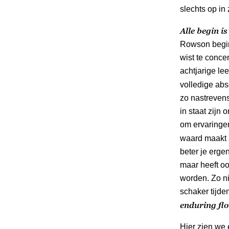
slechts op in
Alle begin i
Rowson begint
wist te concen
achtjarige lee
volledige abs
zo nastreven
in staat zijn
om ervaringen
waard maakt a
beter je erge
maar heeft o
worden. Zo ni
schaker tijde
enduring fl
Hier zien we