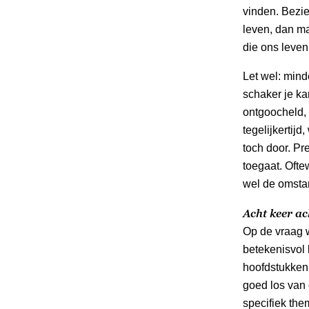
vinden. Bezie
leven, dan ma
die ons leven
Let wel: mind
schaker je kan
ontgoocheld, 
tegelijkertij
toch door. Pr
toegaat. Ofte
wel de omsta
Acht keer ac
Op de vraag 
betekenisvol 
hoofdstukken 
goed los van 
specifiek the