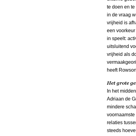
te doen en te
in de vraag w
vrijheid is a
een voorkeur 
in speelt: act
uitsluitend v
vrijheid als d
vermaakgeorië
heeft Rowson
Het grote ge
In het midde
Adriaan de Gr
mindere schake
voornaamste e
relaties tuss
steeds hoeve