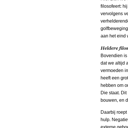
filosofeert: h
vervolgens ve
verhelderende
golfbeweging
aan het eind 
Heldere filos
Bovendien is 
dat we altijd
vermoeden in 
heeft een gro
hebben om on
Die staat. Di
bouwen, en 
Daarbij roept
hulp. Negatie
externe gebod