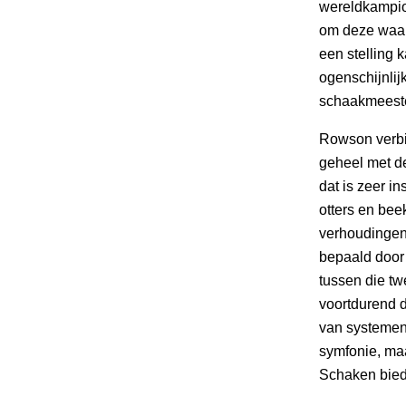
wereldkampio
om deze waarh
een stelling 
ogenschijnlij
schaakmeest
Rowson verbin
geheel met d
dat is zeer i
otters en bee
verhoudingen 
bepaald door 
tussen die tw
voortdurend d
van systemen 
symfonie, ma
Schaken bied