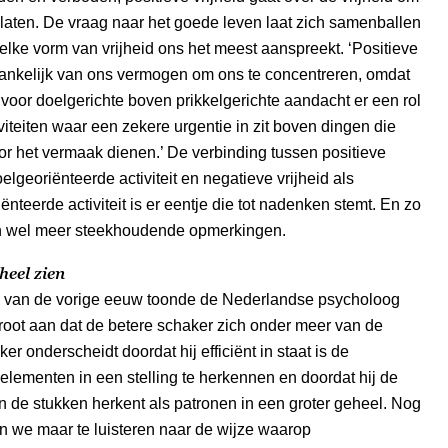
 laten. De vraag naar het goede leven laat zich samenballen
elke vorm van vrijheid ons het meest aanspreekt. ‘Positieve
fhankelijk van ons vermogen om ons te concentreren, omdat
voor doelgerichte boven prikkelgerichte aandacht er een rol
iviteiten waar een zekere urgentie in zit boven dingen die
oor het vermaak dienen.’ De verbinding tussen positieve
oelgeoriënteerde activiteit en negatieve vrijheid als
nteerde activiteit is er eentje die tot nadenken stemt. En zo
 wel meer steekhoudende opmerkingen.
heel zien
n van de vorige eeuw toonde de Nederlandse psycholoog
oot aan dat de betere schaker zich onder meer van de
r onderscheidt doordat hij efficiënt in staat is de
lementen in een stelling te herkennen en doordat hij de
en de stukken herkent als patronen in een groter geheel. Nog
n we maar te luisteren naar de wijze waarop