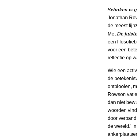
Schaken is g
Jonathan Rows
de meest fijn
De juiste
Met
een filosofie
voor een bete
reflectie op 
Wie een activi
de betekenisv
ontplooien, m
Rowson vat e
dan niet bew
woorden vinde
door verband
de wereld.’ I
ankerplaatse