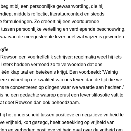
ij begint bij een persoonlijke gewaarwording, die hij
rdiept middels reflectie, literatuurcontext en steeds
 formuleringen. Zo creëert hij een voortdurende
 tussen persoonlijke vertelling en verdiepende beschouwing,
waarvan de meegesleepte lezer heel wat wijzer is geworden.
ofie
Rowson een voortreffelijk schrijver: regelmatig weet hij iets
 al sterk hadden vermoed zo te verwoorden dat ons
één klap taal en betekenis krijgt. Een voorbeeld: ‘Weinig
tere invloed op de kwaliteit van ons leven dan de tijd die we
s te concentreren op dingen waar we waarde aan hechten.’
t is nu een gedachte waarop gerust een levensfilosofie valt te
dat doet Rowson dan ook behoedzaam.
 hij het onderscheid tussen positieve en negatieve vrijheid te
ve vrijheid, kort gezegd, heeft betrekking op vrijheid van
en en verboden; positieve vrijheid gaat over de vrijheid om