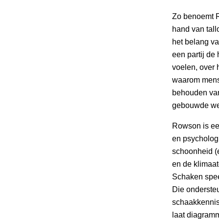
Zo benoemt R
hand van tall
het belang v
een partij de 
voelen, over 
waarom mense
behouden van 
gebouwde were
Rowson is een
en psychologi
schoonheid (e
en de klimaat
Schaken speel
Die ondersteu
schaakkennis 
laat diagram