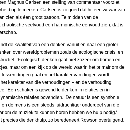
en Magnus Carlsen een stelling van commentaar voorziet
eid op te merken. Carlsen is zo goed dat hij een wirwar van
kan zien als één groot patroon. Te midden van de
k chaotische veelvoud een harmonische eenvoud zien, dat is
erschap.
dt de kwaliteit van een denken vanuit en naar een groter
enken over wereldproblemen zoals de ecologische crisis, en
nstructief. ‘Ecologisch denken gaat niet zozeer om bomen en
kjes, maar om een kijk op de wereld waarin het primair om de
tussen dingen gaat en het karakter van dingen wordt
het karakter van die verhoudingen – en de verhouding
ee.’ Een schaker is gewend te denken in relaties en in
ynamische relaties bovendien. ‘De natuur is een symfonie
en de mens is een steeds luidruchtiger onderdeel van die
ar om de muziek te kunnen horen hebben we hulp nodig.’
t precies die denkhulp, zo beredeneert Rowson overtuigend.