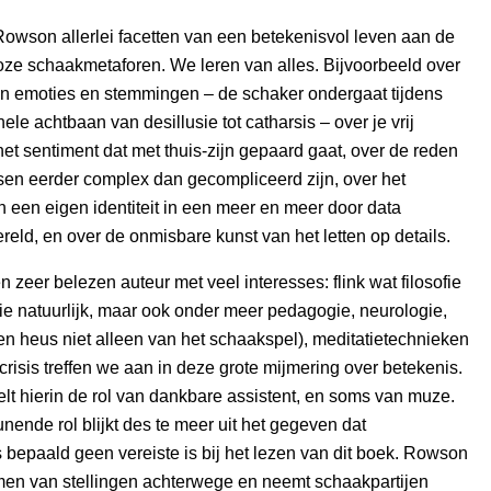
owson allerlei facetten van een betekenisvol leven aan de
oze schaakmetaforen. We leren van alles. Bijvoorbeeld over
an emoties en stemmingen – de schaker ondergaat tijdens
hele achtbaan van desillusie tot catharsis – over je vrij
het sentiment dat met thuis-zijn gepaard gaat, over de reden
n eerder complex dan gecompliceerd zijn, over het
een eigen identiteit in een meer en meer door data
ld, en over de onmisbare kunst van het letten op details.
 zeer belezen auteur met veel interesses: flink wat filosofie
e natuurlijk, maar ook onder meer pedagogie, neurologie,
n heus niet alleen van het schaakspel), meditatietechnieken
crisis treffen we aan in deze grote mijmering over betekenis.
t hierin de rol van dankbare assistent, en soms van muze.
nende rol blijkt des te meer uit het gegeven dat
bepaald geen vereiste is bij het lezen van dit boek. Rowson
men van stellingen achterwege en neemt schaakpartijen