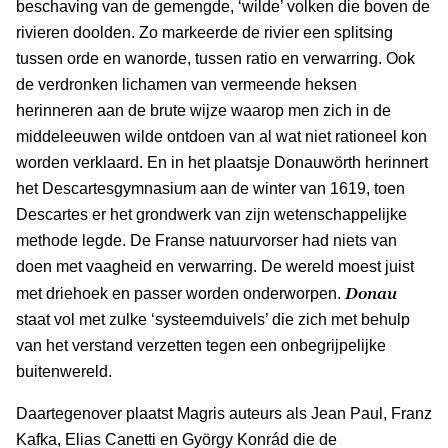
beschaving van de gemengde, ‘wilde’ volken die boven de
rivieren doolden. Zo markeerde de rivier een splitsing
tussen orde en wanorde, tussen ratio en verwarring. Ook
de verdronken lichamen van vermeende heksen
herinneren aan de brute wijze waarop men zich in de
middeleeuwen wilde ontdoen van al wat niet rationeel kon
worden verklaard. En in het plaatsje Donauwörth herinnert
het Descartesgymnasium aan de winter van 1619, toen
Descartes er het grondwerk van zijn wetenschappelijke
methode legde. De Franse natuurvorser had niets van
doen met vaagheid en verwarring. De wereld moest juist
Donau
met driehoek en passer worden onderworpen.
staat vol met zulke ‘systeemduivels’ die zich met behulp
van het verstand verzetten tegen een onbegrijpelijke
buitenwereld.
Daartegenover plaatst Magris auteurs als Jean Paul, Franz
Kafka, Elias Canetti en György Konrád die de