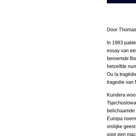
Door Thomas
In 1983 pakte
essay van ee
beroemde filo
hetzelfde nu
Ou la tragédi
tragedie van 
Kundera woond
Tsjechoslowak
belichaamde 
Europa noemde
vrolijke gees
voor een mach