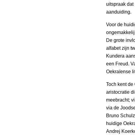
uitspraak dat
aanduiding.
Voor de huidi
ongemakkelij
De grote invlo
alfabet zijn 
Kundera aanst
een Freud. V
Oekraïense li
Toch kent de 
aristocratie 
meebracht; vi
via de Joodse
Bruno Schulz
huidige Oekr
Andrej Koerk