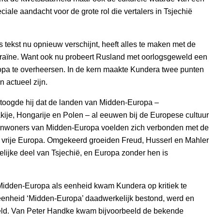
ciale aandacht voor de grote rol die vertalers in Tsjechië
 tekst nu opnieuw verschijnt, heeft alles te maken met de
kraïne. Want ook nu probeert Rusland met oorlogsgeweld een
opa te overheersen. In de kern maakte Kundera twee punten
n actueel zijn.
etoogde hij dat de landen van Midden-Europa –
ije, Hongarije en Polen – al eeuwen bij de Europese cultuur
inwoners van Midden-Europa voelden zich verbonden met de
t vrije Europa. Omgekeerd groeiden Freud, Husserl en Mahler
telijke deel van Tsjechië, en Europa zonder hen is
 Midden-Europa als eenheid kwam Kundera op kritiek te
 eenheid ‘Midden-Europa’ daadwerkelijk bestond, werd en
feld. Van Peter Handke kwam bijvoorbeeld de bekende