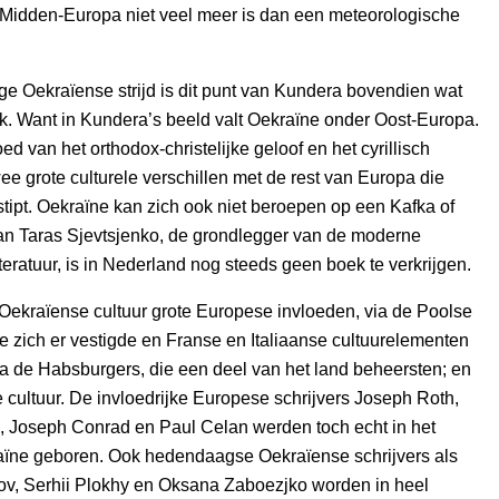
 Midden-Europa niet veel meer is dan een meteorologische
ge Oekraïense strijd is dit punt van Kundera bovendien wat
k. Want in Kundera’s beeld valt Oekraïne onder Oost-Europa.
ed van het orthodox-christelijke geloof en het cyrillisch
twee grote culturele verschillen met de rest van Europa die
ipt. Oekraïne kan zich ook niet beroepen op een Kafka of
an Taras Sjevtsjenko, de grondlegger van de moderne
teratuur, is in Nederland nog steeds geen boek te verkrijgen.
Oekraïense cultuur grote Europese invloeden, via de Poolse
die zich er vestigde en Franse en Italiaanse cultuurelementen
a de Habsburgers, die een deel van het land beheersten; en
 cultuur. De invloedrijke Europese schrijvers Joseph Roth,
, Joseph Conrad en Paul Celan werden toch echt in het
aïne geboren. Ook hedendaagse Oekraïense schrijvers als
ov, Serhii Plokhy en Oksana Zaboezjko worden in heel