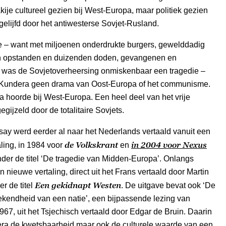
ije cultureel gezien bij West-Europa, maar politiek gezien
gelijfd door het antiwesterse Sovjet-Rusland.
e – want met miljoenen onderdrukte burgers, gewelddadig
 opstanden en duizenden doden, gevangenen en
n was de Sovjetoverheersing onmiskenbaar een tragedie –
Kundera geen drama van Oost-Europa of het communisme.
a hoorde bij West-Europa. Een heel deel van het vrije
gijzeld door de totalitaire Sovjets.
ay werd eerder al naar het Nederlands vertaald vanuit een
de Volkskrant
in 2004 voor
Nexus
ling, in 1984 voor
en
der de titel ‘De tragedie van Midden-Europa’. Onlangs
 nieuwe vertaling, direct uit het Frans vertaald door Martin
Een gekidnapt Westen
r de titel
. De uitgave bevat ook ‘De
ekendheid van een natie’, een bijpassende lezing van
967, uit het Tsjechisch vertaald door Edgar de Bruin. Daarin
era de kwetsbaarheid maar ook de culturele waarde van een