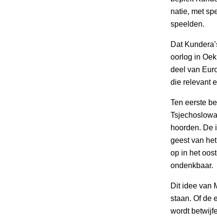
natie, met spe
speelden.
Dat Kundera’s
oorlog in Oe
deel van Eur
die relevant e
Ten eerste b
Tsjechoslowak
hoorden. De 
geest van he
op in het oos
ondenkbaar.
Dit idee van
staan. Of de
wordt betwij