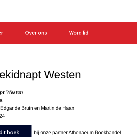
er
Over ons
Word lid
ekidnapt Westen
pt Westen
a
 Edgar de Bruin en Martin de Haan
24
bij onze partner Athenaeum Boekhandel
dit boek