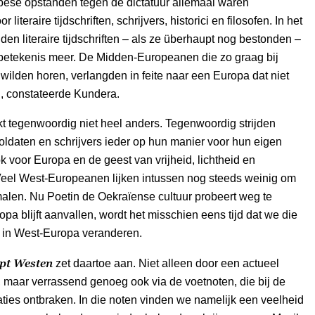
ese opstanden tegen de dictatuur allemaal waren
 literaire tijdschriften, schrijvers, historici en filosofen. In het
en literaire tijdschriften – als ze überhaupt nog bestonden –
 betekenis meer. De Midden-Europeanen die zo graag bij
ilden horen, verlangden in feite naar een Europa dat niet
, constateerde Kundera.
ijkt tegenwoordig niet heel anders. Tegenwoordig strijden
ldaten en schrijvers ieder op hun manier voor hun eigen
k voor Europa en de geest van vrijheid, lichtheid en
 Veel West-Europeanen lijken intussen nog steeds weinig om
malen. Nu Poetin de Oekraïense cultuur probeert weg te
pa blijft aanvallen, wordt het misschien eens tijd dat we die
er in West-Europa veranderen.
pt Westen
zet daartoe aan. Niet alleen door een actueel
 maar verrassend genoeg ook via de voetnoten, die bij de
aties ontbraken. In die noten vinden we namelijk een veelheid