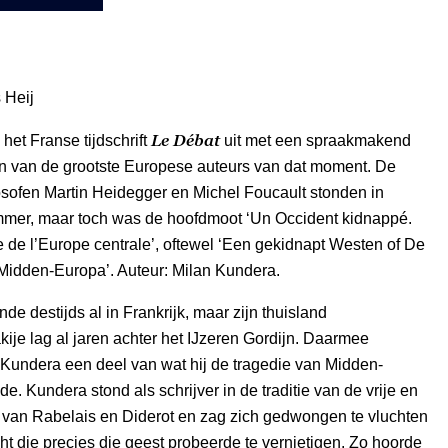
 Heij
Le Débat
 het Franse tijdschrift
uit met een spraakmakend
n van de grootste Europese auteurs van dat moment. De
sofen Martin Heidegger en Michel Foucault stonden in
mmer, maar toch was de hoofdmoot ‘Un Occident kidnappé.
e de l’Europe centrale’, oftewel ‘Een gekidnapt Westen of De
Midden-Europa’. Auteur: Milan Kundera.
e destijds al in Frankrijk, maar zijn thuisland
ije lag al jaren achter het IJzeren Gordijn. Daarmee
Kundera een deel van wat hij de tragedie van Midden-
. Kundera stond als schrijver in de traditie van de vrije en
t van Rabelais en Diderot en zag zich gedwongen te vluchten
t die precies die geest probeerde te vernietigen. Zo hoorde