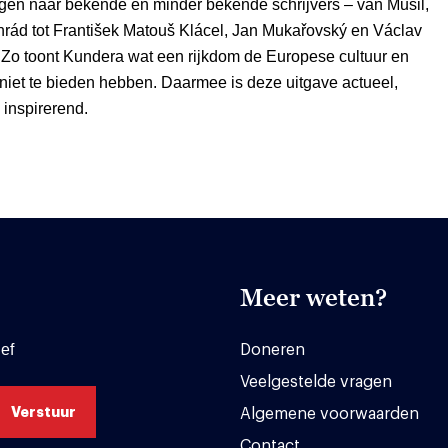
ngen naar bekende en minder bekende schrijvers – van Musil,
nrád tot František Matouš Klácel, Jan Mukařovský en Václav
 Zo toont Kundera wat een rijkdom de Europese cultuur en
l niet te bieden hebben. Daarmee is deze uitgave actueel,
 inspirerend.
Meer weten?
ef
Doneren
Veelgestelde vragen
Algemene voorwaarden
Contact