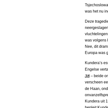
Tsjechoslowak
was het nu in
Deze tragedi
neergeslagen
vluchtelinge
was volgens 
Nee, dit dram
Europa was ge
Kundera’s ess
Engelse verta
38
– beide on
verscheen een
de Haan, onde
onvanzelfspr
Kundera uit 1
bepleit Kund