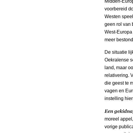
Midden-Europ
voorbereid door
Westen speeld
geen rol van
West-Europa w
meer bestond
De situatie l
Oekraïense so
land, maar oo
relativering.
die geest te 
vagen en Euro
instelling hi
Een gekidna
moreel appel,
vorige public