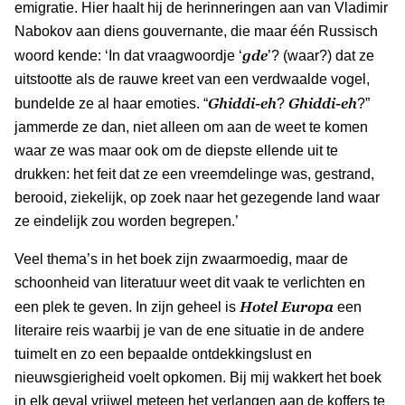
emigratie. Hier haalt hij de herinneringen aan van Vladimir
Nabokov aan diens gouvernante, die maar één Russisch
gde
woord kende: ‘In dat vraagwoordje ‘
’? (waar?) dat ze
uitstootte als de rauwe kreet van een verdwaalde vogel,
Ghiddi-eh
Ghiddi-eh
bundelde ze al haar emoties. “
?
?”
jammerde ze dan, niet alleen om aan de weet te komen
waar ze was maar ook om de diepste ellende uit te
drukken: het feit dat ze een vreemdelinge was, gestrand,
berooid, ziekelijk, op zoek naar het gezegende land waar
ze eindelijk zou worden begrepen.’
Veel thema’s in het boek zijn zwaarmoedig, maar de
schoonheid van literatuur weet dit vaak te verlichten en
Hotel Europa
een plek te geven. In zijn geheel is
een
literaire reis waarbij je van de ene situatie in de andere
tuimelt en zo een bepaalde ontdekkingslust en
nieuwsgierigheid voelt opkomen. Bij mij wakkert het boek
in elk geval vrijwel meteen het verlangen aan de koffers te