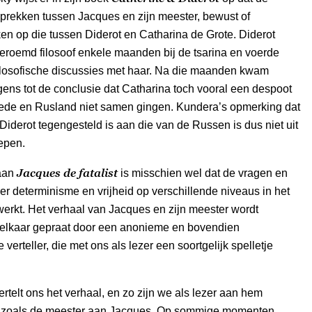
sprekken tussen Jacques en zijn meester, bewust of
ken op die tussen Diderot en Catharina de Grote. Diderot
beroemd filosoof enkele maanden bij de tsarina en voerde
filosofische discussies met haar. Na die maanden kwam
gens tot de conclusie dat Catharina toch vooral een despoot
ede en Rusland niet samen gingen. Kundera’s opmerking dat
Diderot tegengesteld is aan die van de Russen is dus niet uit
epen.
Jacques de fatalist
aan
is misschien wel dat de vragen en
er determinisme en vrijheid op verschillende niveaus in het
werkt. Het verhaal van Jacques en zijn meester wordt
 elkaar gepraat door een anonieme en bovendien
verteller, die met ons als lezer een soortgelijk spelletje
ertelt ons het verhaal, en zo zijn we als lezer aan hem
 zoals de meester aan Jacques. Op sommige momenten