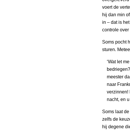
voert de verte
hij dan min of
in – dat is h
controle over
Soms pocht hij
sturen. Metee
‘Wat let m
bedriegen?
meester da
naar Frankr
verzinnen!
nacht, en u
Soms laat de 
zelfs de keuze
hij degene di