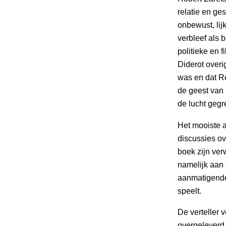
relatie en ge
onbewust, lij
verbleef als 
politieke en 
Diderot overi
was en dat R
de geest van 
de lucht gegr
Het mooiste 
discussies ov
boek zijn ver
namelijk aan
aanmatigende 
speelt.
De verteller v
overgeleverd