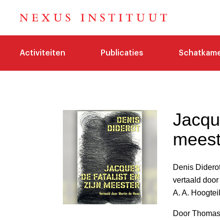
Activiteiten
Publicaties
Schatkam
Jacque
meest
Denis Didero
vertaald door
A. A. Hoogtei
Door Thomas