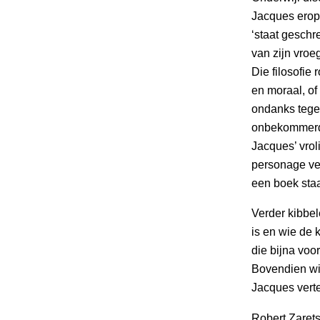
Jacques eropn
‘staat geschr
van zijn vroeg
Die filosofie
en moraal, of
ondanks tege
onbekommerd 
Jacques’ vroli
personage ver
een boek staa
Verder kibbel
is en wie de 
die bijna voo
Bovendien wil
Jacques verte
Robert Zarets