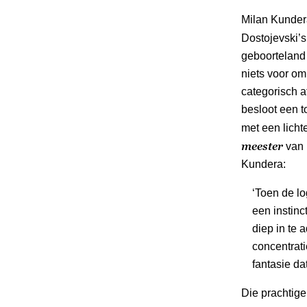
Milan Kunder
Dostojevski’
geboorteland 
niets voor om
categorisch a
besloot een t
met een licht
meester
van 
Kundera:
‘Toen de lo
een instinc
diep in te 
concentrati
fantasie da
Die prachtige