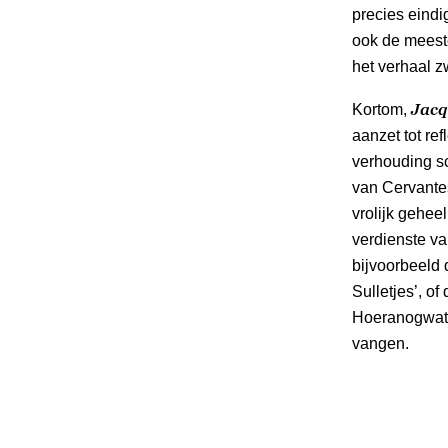
precies eindi
ook de meester
het verhaal z
Jacq
Kortom,
aanzet tot re
verhouding sch
van Cervantes
vrolijk gehee
verdienste va
bijvoorbeeld 
Sulletjes’, of
Hoeranogwat –
vangen.