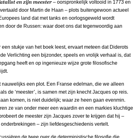
atalist en zijn meester
– oorspronkelijk voltooid in 1773 en
vertaald door Martin de Haan – plots buitengewoon actueel
 Europees land dat met tanks en oorlogsgeweld wordt
en door de Russen: waar doet ons dat tegenwoordig aan
een stukje van het boek leest, ervaart meteen dat Diderots
 de Verlichting een bijzonder, speels en vrolijk verhaal is, dat
pgang heeft en op ingenieuze wijze grote filosofische
ijdt.
 nauwelijks een plot. Een Franse edelman, die we alleen
als de ‘meester’, is samen met zijn knecht Jacques op reis.
aan komen, is niet duidelijk; waar ze heen gaan evenmin.
en ze van onder meer een waardin en een markies kluchtige
probeert de meester zijn Jacques zover te krijgen dat hij –
onderbrekingen – zijn liefdesgeschiedenis vertelt.
cussiëren de twee over de deterministische filosofie die