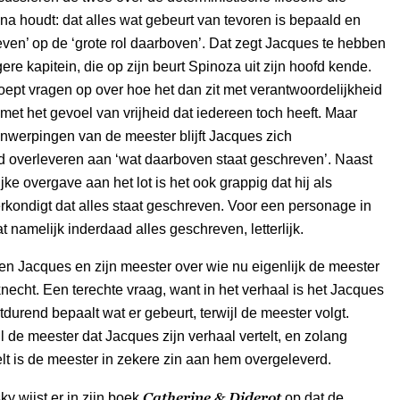
a houdt: dat alles wat gebeurt van tevoren is bepaald en
even’ op de ‘grote rol daarboven’. Dat zegt Jacques te hebben
ere kapitein, die op zijn beurt Spinoza uit zijn hoofd kende.
 roept vragen op over hoe het dan zit met verantwoordelijkheid
 met het gevoel van vrijheid dat iedereen toch heeft. Maar
nwerpingen van de meester blijft Jacques zich
overleveren aan ‘wat daarboven staat geschreven’. Naast
jke overgave aan het lot is het ook grappig dat hij als
kondigt dat alles staat geschreven. Voor een personage in
t namelijk inderdaad alles geschreven, letterlijk.
en Jacques en zijn meester over wie nu eigenlijk de meester
knecht. Een terechte vraag, want in het verhaal is het Jacques
rtdurend bepaalt wat er gebeurt, terwijl de meester volgt.
 de meester dat Jacques zijn verhaal vertelt, en zolang
lt is de meester in zekere zin aan hem overgeleverd.
Catherine & Diderot
ky wijst er in zijn boek
op dat de