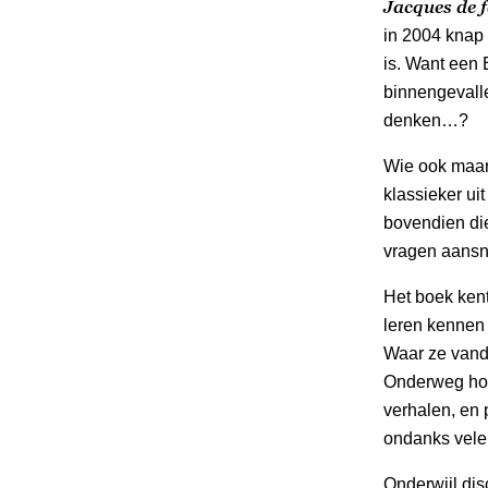
Jacques de f
in 2004 knap 
is. Want een
binnengevall
denken…?
Wie ook maar 
klassieker uit
bovendien die
vragen aansn
Het boek kent
leren kennen 
Waar ze vand
Onderweg hor
verhalen, en 
ondanks vele 
Onderwijl dis