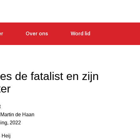
er
Over ons
Word lid
s de fatalist en zijn
er
t
 Martin de Haan
ling, 2022
 Heij