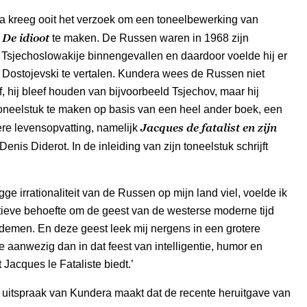
a kreeg ooit het verzoek om een toneelbewerking van
De idioot
s
te maken. De Russen waren in 1968 zijn
Tsjechoslowakije binnengevallen en daardoor voelde hij er
 Dostojevski te vertalen. Kundera wees de Russen niet
f, hij bleef houden van bijvoorbeeld Tsjechov, maar hij
oneelstuk te maken op basis van een heel ander boek, een
Jacques de fatalist en zijn
ere levensopvatting, namelijk
Denis Diderot. In de inleiding van zijn toneelstuk schrijft
gge irrationaliteit van de Russen op mijn land viel, voelde ik
tieve behoefte om de geest van de westerse moderne tijd
ademen. En deze geest leek mij nergens in een grotere
e aanwezig dan in dat feest van intelligentie, humor en
t
Jacques le Fataliste
biedt.’
 uitspraak van Kundera maakt dat de recente heruitgave van