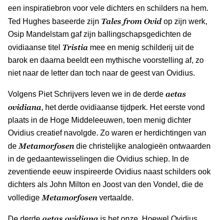
een inspiratiebron voor vele dichters en schilders na hem.
Tales from Ovid
Ted Hughes baseerde zijn
op zijn werk,
Osip Mandelstam gaf zijn ballingschapsgedichten de
Tristia
ovidiaanse titel
mee en menig schilderij uit de
barok en daarna beeldt een mythische voorstelling af, zo
niet naar de letter dan toch naar de geest van Ovidius.
aetas
Volgens Piet Schrijvers leven we in de derde
ovidiana
, het derde ovidiaanse tijdperk. Het eerste vond
plaats in de Hoge Middeleeuwen, toen menig dichter
Ovidius creatief navolgde. Zo waren er herdichtingen van
Metamorfosen
de
die christelijke analogieën ontwaarden
in de gedaantewisselingen die Ovidius schiep. In de
zeventiende eeuw inspireerde Ovidius naast schilders ook
dichters als John Milton en Joost van den Vondel, die de
Metamorfosen
volledige
vertaalde.
aetas ovidiana
De derde
is het onze. Hoewel Ovidius