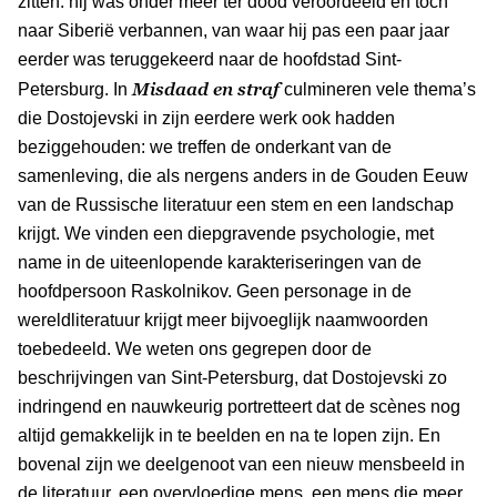
zitten: hij was onder meer ter dood veroordeeld en toch
naar Siberië verbannen, van waar hij pas een paar jaar
eerder was teruggekeerd naar de hoofdstad Sint-
Misdaad en straf
Petersburg. In
culmineren vele thema’s
die Dostojevski in zijn eerdere werk ook hadden
beziggehouden: we treffen de onderkant van de
samenleving, die als nergens anders in de Gouden Eeuw
van de Russische literatuur een stem en een landschap
krijgt. We vinden een diepgravende psychologie, met
name in de uiteenlopende karakteriseringen van de
hoofdpersoon Raskolnikov. Geen personage in de
wereldliteratuur krijgt meer bijvoeglijk naamwoorden
toebedeeld. We weten ons gegrepen door de
beschrijvingen van Sint-Petersburg, dat Dostojevski zo
indringend en nauwkeurig portretteert dat de scènes nog
altijd gemakkelijk in te beelden en na te lopen zijn. En
bovenal zijn we deelgenoot van een nieuw mensbeeld in
de literatuur, een overvloedige mens, een mens die meer