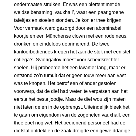
ondermaatse struiken. Er was een biertent met de
weidse benaming ‘vauxhall’, waar een paar groene
tafeltjes en stoelen stonden. Je kon er thee krijgen.
Voor vermaak werd gezorgd door een abominabel
koortje en een Münchense clown met een rode neus,
dronken en eindeloos deprimerend. De twee
kantoorbediendes kregen het aan de stok met een stel
collega’s. Svidrigailov moest voor scheidsrechter
spelen. Hij probeerde het een kwartier lang, maar er
ontstond zo’n tumult dat er geen touw meer aan vast
was te knopen. Het betrof een of ander gestolen
voorwerp, dat de dief had weten te verpatsen aan het
eerste het beste joodje. Maar de dief wou zijn maten
niet laten delen in de opbrengst. Uiteindelijk bleek het
te gaan om eigendom van de zogeheten vauxhall, een
theelepel nog wel. Het bedienend personeel had de
diefstal ontdekt en de zaak dreigde een gewelddadige