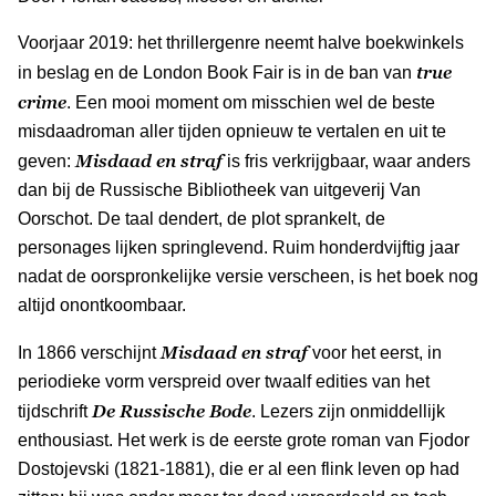
Voorjaar 2019: het thrillergenre neemt halve boekwinkels
true
in beslag en de London Book Fair is in de ban van
crime
. Een mooi moment om misschien wel de beste
misdaadroman aller tijden opnieuw te vertalen en uit te
Misdaad en straf
geven:
is fris verkrijgbaar, waar anders
dan bij de Russische Bibliotheek van uitgeverij Van
Oorschot. De taal dendert, de plot sprankelt, de
personages lijken springlevend. Ruim honderdvijftig jaar
nadat de oorspronkelijke versie verscheen, is het boek nog
altijd onontkoombaar.
Misdaad en straf
In 1866 verschijnt
voor het eerst, in
periodieke vorm verspreid over twaalf edities van het
De Russische Bode
tijdschrift
. Lezers zijn onmiddellijk
enthousiast. Het werk is de eerste grote roman van Fjodor
Dostojevski (1821-1881), die er al een flink leven op had