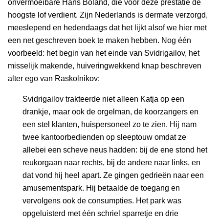
onvermoeibare Hans Boland, die voor deze prestatie de
hoogste lof verdient. Zijn Nederlands is dermate verzorgd,
meeslepend en hedendaags dat het lijkt alsof we hier met
een net geschreven boek te maken hebben. Nog één
voorbeeld: het begin van het einde van Svidrigailov, het
misselijk makende, huiveringwekkend knap beschreven
alter ego van Raskolnikov:
Svidrigailov trakteerde niet alleen Katja op een
drankje, maar ook de orgelman, de koorzangers en
een stel klanten, huispersoneel zo te zien. Hij nam
twee kantoorbedienden op sleeptouw omdat ze
allebei een scheve neus hadden: bij de ene stond het
reukorgaan naar rechts, bij de andere naar links, en
dat vond hij heel apart. Ze gingen gedrieën naar een
amusementspark. Hij betaalde de toegang en
vervolgens ook de consumpties. Het park was
opgeluisterd met één schriel sparretje en drie