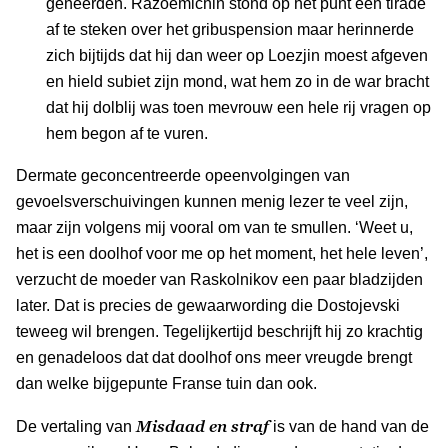
geneerden. Razoemichin stond op het punt een tirade
af te steken over het gribuspension maar herinnerde
zich bijtijds dat hij dan weer op Loezjin moest afgeven
en hield subiet zijn mond, wat hem zo in de war bracht
dat hij dolblij was toen mevrouw een hele rij vragen op
hem begon af te vuren.
Dermate geconcentreerde opeenvolgingen van
gevoelsverschuivingen kunnen menig lezer te veel zijn,
maar zijn volgens mij vooral om van te smullen. ‘Weet u,
het is een doolhof voor me op het moment, het hele leven’,
verzucht de moeder van Raskolnikov een paar bladzijden
later. Dat is precies de gewaarwording die Dostojevski
teweeg wil brengen. Tegelijkertijd beschrijft hij zo krachtig
en genadeloos dat dat doolhof ons meer vreugde brengt
dan welke bijgepunte Franse tuin dan ook.
Misdaad en straf
De vertaling van
is van de hand van de