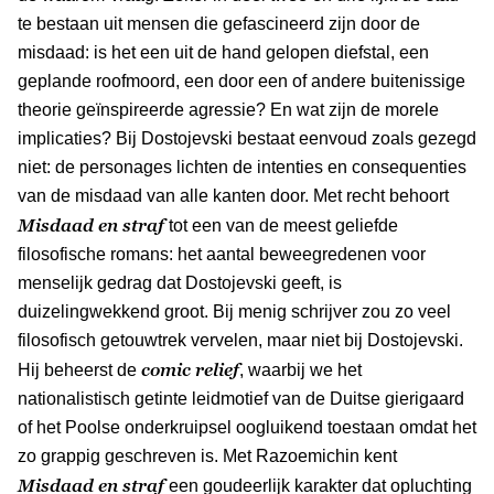
te bestaan uit mensen die gefascineerd zijn door de
misdaad: is het een uit de hand gelopen diefstal, een
geplande roofmoord, een door een of andere buitenissige
theorie geïnspireerde agressie? En wat zijn de morele
implicaties? Bij Dostojevski bestaat eenvoud zoals gezegd
niet: de personages lichten de intenties en consequenties
van de misdaad van alle kanten door. Met recht behoort
Misdaad en straf
tot een van de meest geliefde
filosofische romans: het aantal beweegredenen voor
menselijk gedrag dat Dostojevski geeft, is
duizelingwekkend groot. Bij menig schrijver zou zo veel
filosofisch getouwtrek vervelen, maar niet bij Dostojevski.
comic relief
Hij beheerst de
, waarbij we het
nationalistisch getinte leidmotief van de Duitse gierigaard
of het Poolse onderkruipsel oogluikend toestaan omdat het
zo grappig geschreven is. Met Razoemichin kent
Misdaad en straf
een goudeerlijk karakter dat opluchting