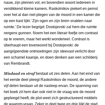
nauw, zijn pleinen vol, en bovendien woont iedereen in
verstikkend kleine kamers. Raskolnikov piekert en peinst
over het al dan niet plegen van de moord in een kamer die
op een kast lijkt: ‘Zijn ogen en zijn brein snakten naar
ruimte.’ De lezer begrijpt: Dostojevski zal hem die ruimte
nergens gunnen. Noem het een literair foefje om contrast
op te voeren, maar het werkt wonderwel. Contrast is
überhaupt een toverwoord bij Dostojevski: de
aangrijpendste ontmoetingen zijn steevast verlicht door
een schamel kaarsje, en doen denken aan een schilderij
van Rembrandt.
Misdaad en straf
bestaat uit zes delen. Aan het eind van
het eerste deel pleegt Raskolnikov de moord, de andere
vijf delen bestaan uit de nasleep ervan. De spanning van
het boek zit hem dan ook niet in de vraag wie de moord
gepleegd heeft, de plot weet zich gestructureerd middels
de waarom-vraag. Zeker in deel twee en drie lijkt de stad