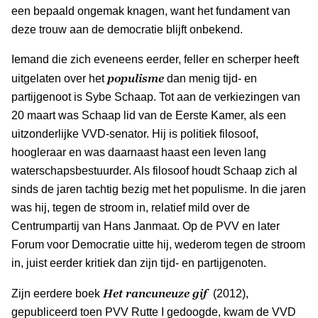
een bepaald ongemak knagen, want het fundament van
deze trouw aan de democratie blijft onbekend.
Iemand die zich eveneens eerder, feller en scherper heeft
populisme
uitgelaten over het
dan menig tijd- en
partijgenoot is Sybe Schaap. Tot aan de verkiezingen van
20 maart was Schaap lid van de Eerste Kamer, als een
uitzonderlijke VVD-senator. Hij is politiek filosoof,
hoogleraar en was daarnaast haast een leven lang
waterschapsbestuurder. Als filosoof houdt Schaap zich al
sinds de jaren tachtig bezig met het populisme. In die jaren
was hij, tegen de stroom in, relatief mild over de
Centrumpartij van Hans Janmaat. Op de PVV en later
Forum voor Democratie uitte hij, wederom tegen de stroom
in, juist eerder kritiek dan zijn tijd- en partijgenoten.
Het rancuneuze gif
Zijn eerdere boek
(2012),
gepubliceerd toen PVV Rutte I gedoogde, kwam de VVD