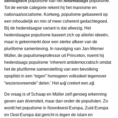
ideologisch
hedendaags
populisme van het
populisme.
Tot de eerste categorie rekent hij het marxisme en
nationaalsocialisme. Kortweg, populisme gebaseerd op
een inhoudelijk en min of meer coherent gedachtegoed.
Bij de hedendaagse variant is dat afwezig. Het
hedendaagse populisme baseert zich op allerlei ideeën,
maar is gekenmerkt door een sterke afkeer van de
pluriforme samenleving. In navolging van Jan-Werner
Müller, de populismeprofessor uit Princeton, noemt hij
hedendaags populisme ‘inherent antidemocratisch omdat
het de pluriforme samenstelling van een bevolking
opsplitst in een “eigen” homogeen volksdeel tegenover
wij
zij
“wezensvreemde” delen.’ Het
creëert een
.
De vraag is of Schaap en Müller zelf genoeg erkenning
geven aan diversiteit, maar dan onder de populisten. Zo
wordt het populisme in Noordwest-Europa, Zuid-Europa
en Oost-Europa dat gericht is tegen de islam en