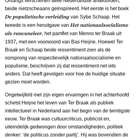
Onlangs verschenen twee Nederlandse antwoorden,
beide nietzscheaans geïnspireerd. Het eerste is het boek
De populistische verleiding
van Sybe Schaap. Het
Het
nationaalsocialisme
tweede is een heruitgave van
als rancuneleer
, het pamflet van Menno ter Braak uit
,
1937
met een voorwoord van Bas Heijne. Hoewel Ter
Braak en Schaap beide ressentiment zien als de
oorsprong van respectievelijk nationaalsocialisme en
populisme, beschrijven zij dat ressentiment net iets
anders. Dat heeft gevolgen voor hoe de huidige situatie
gezien moet worden.
Ongetwijfeld met zijn eigen ervaringen in het achterhoofd
schetst Heijne het leven van Ter Braak als publiek
intellectueel in Nederland aan het begin van de twintigste
eeuw. Ter Braak was cultuurcriticus, publicist en,
uiteindelijk gedwongen door omstandigheden, politiek
denker: ‘de politicus zonder partij’. Hij was bovendien de