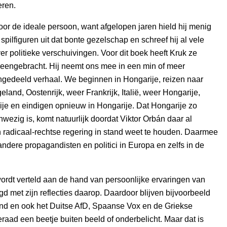
eren.
oor de ideale persoon, want afgelopen jaren hield hij menig
spilfiguren uit dat bonte gezelschap en schreef hij al vele
er politieke verschuivingen. Voor dit boek heeft Kruk ze
jeengebracht. Hij neemt ons mee in een min of meer
ngedeeld verhaal. We beginnen in Hongarije, reizen naar
eland, Oostenrijk, weer Frankrijk, Italië, weer Hongarije,
ije en eindigen opnieuw in Hongarije. Dat Hongarije zo
wezig is, komt natuurlijk doordat Viktor Orbán daar al
 radicaal-rechtse regering in stand weet te houden. Daarmee
 andere propagandisten en politici in Europa en zelfs in de
ordt verteld aan de hand van persoonlijke ervaringen van
d met zijn reflecties daarop. Daardoor blijven bijvoorbeeld
nd en ook het Duitse AfD, Spaanse Vox en de Griekse
ad een beetje buiten beeld of onderbelicht. Maar dat is