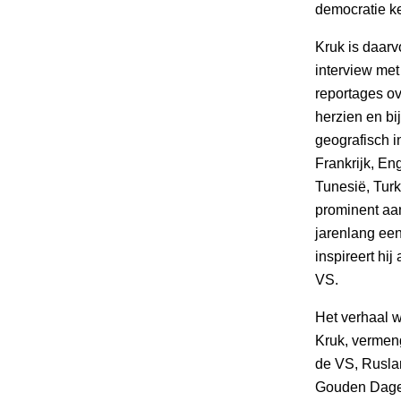
democratie k
Kruk is daarv
interview met 
reportages ov
herzien en bi
geografisch i
Frankrijk, Eng
Tunesië, Turk
prominent aan
jarenlang een
inspireert hij
VS.
Het verhaal w
Kruk, vermeng
de VS, Rusla
Gouden Dagera