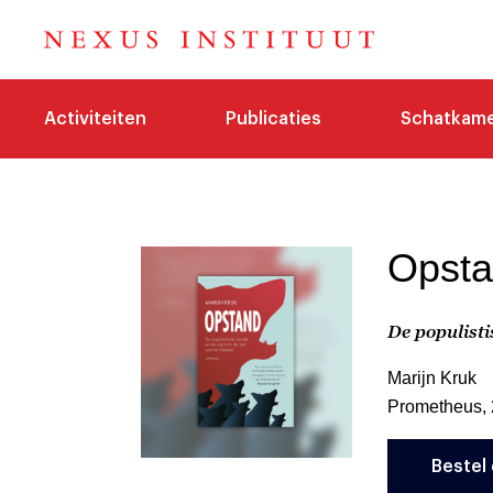
Activiteiten
Publicaties
Schatkam
Opst
De populisti
Marijn Kruk
Prometheus,
Bestel 