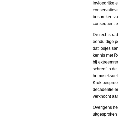
invloedrijke e
conservatieve
bespreken va
consequentie
De rechts-rad
eenduidige p
dat losjes sa
kennis met Re
bij extreemre
schreef in de
homoseksuele
Kruk bespreek
decadentie e
verknocht aan
Overigens he
uitgesproken 