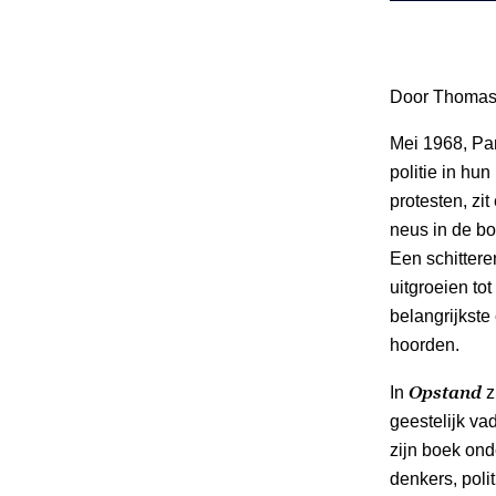
Door Thomas
Mei 1968, Par
politie in hu
protesten, zi
neus in de b
Een schittere
uitgroeien to
belangrijkste
hoorden.
Opstand
In
z
geestelijk va
zijn boek ond
denkers, poli