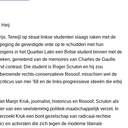
 Heij
ijs. Terwijl op straat linkse studenten slaags raken met de
n poging de gevestigde orde op te schudden met hun
t ergens in het Quartier Latin een Britse student binnen met de
oeken, genietend van de memoires van Charles de Gaulle.
nd contrast. Die student is Roger Scruton en hij zou
t beroemde rechts-conservatieve filosoof, misschien wel de
 criticus van mei ’68 en de links-progressieve ideeën die erbij
iet Marijn Kruk, journalist, historicus en filosoof, Scruton als
der van een veelstemmig politiek-maatschappelijk verzet. In
erzoekt Kruk een bont gezelschap van radicaal-rechtse
tici en activisten die zich tegen de moderne liberale