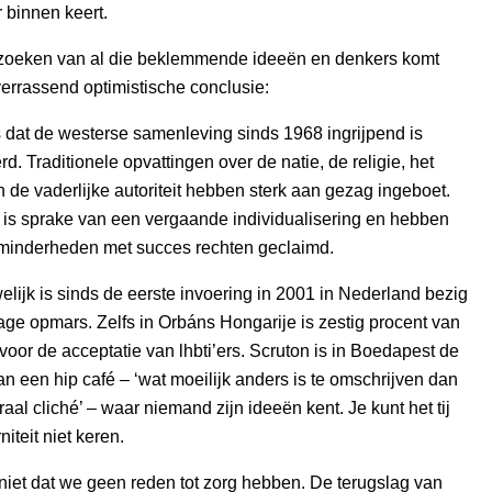
r binnen keert.
zoeken van al die beklemmende ideeën en denkers komt
verrassend optimistische conclusie:
s dat de westerse samenleving sinds 1968 ingrijpend is
d. Traditionele opvattingen over de natie, de religie, het
n de vaderlijke autoriteit hebben sterk aan gezag ingeboet.
k is sprake van een vergaande individualisering en hebben
i minderheden met succes rechten geclaimd.
ijk is sinds de eerste invoering in 2001 in Nederland bezig
ge opmars. Zelfs in Orbáns Hongarije is zestig procent van
voor de acceptatie van lhbti’ers. Scruton is in Boedapest de
 een hip café – ‘wat moeilijk anders is te omschrijven dan
raal cliché’ – waar niemand zijn ideeën kent. Je kunt het tij
iteit niet keren.
niet dat we geen reden tot zorg hebben. De terugslag van