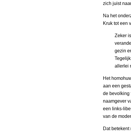
zich juist naa
Na het onder
Kruk tot een 
Zeker i
verander
gezin e
Tegelij
allerle
Het homohuwel
aan een gesta
de bevolking 
naamgever van
een links-libe
van de modern
Dat betekent 