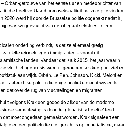
r – Orbán-getrouwe van het eerste uur en medeoprichter van
artij die heeft verklaard homoseksualiteit net zo erg te vinden
. In 2020 werd hij door de Brusselse politie opgepakt nadat hij
pijp was weggevlucht van een illegaal seksfeest in een
dicalen onderling verbindt, is dat ze allemaal gretig
van felle retoriek tegen immigranten – vooral uit
lamitische landen. Vandaar dat Kruk 2015, het jaar waarin
se vluchtelingencrisis werd uitgeroepen, als keerpunt ziet en
oofdstuk aan wijdt. Orbán, Le Pen, Johnson, Kickl, Meloni en
radicaal-rechtse politici die enige politieke macht wisten te
en dat over de rug van vluchtelingen en migranten.
huilt volgens Kruk een gedeelde afkeer van de moderne
sterse samenleving is door de ‘globalistische elite’ leed
 dat moet ongedaan gemaakt worden. Kruk signaleert een
algie en een politiek die niet gericht is op imperialisme, maar