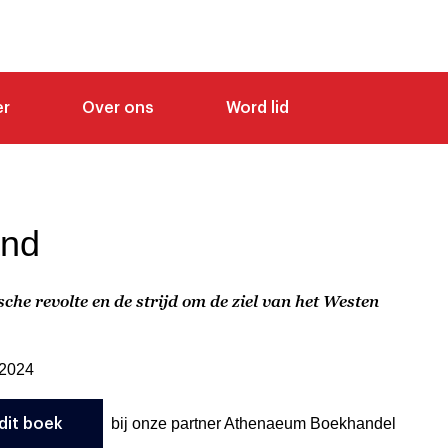
er
Over ons
Word lid
and
sche revolte en de strijd om de ziel van het Westen
 2024
bij onze partner Athenaeum Boekhandel
dit boek