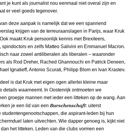
ant je kunt als journalist nou eenmaal niet overal zijn en
at er veel goeds tegenover.
 van deze aanpak is namelijk dat we een spannend
erslag krijgen van de terreuraanslagen in Parijs, waar Kruk
Ook maakt Kruk persoonlijk kennis met Brexiteers,
, spindoctors en zelfs Matteo Salivini en Emmanuel Macron.
ritisch naar zowel antiliberalen als liberalen – waaronder
rs als Rod Dreher, Rached Ghannouchi en Patrick Deneen,
ael Ignatieff, Antonio Scurati, Philipp Blom en Ivan Krastev.
eel is dat Kruk met eigen ogen allerlei kleine maar
e details waarneemt. In Oostenrijk ontmoeten we
 een groepje mannen met ieder een litteken op de wang. Aan
Burschenschaft
herken je een lid van een
: uiterst
 studentengenootschappen, die aspirant-leden bij hun
 schermduel laten uitvechten. Wie dapper genoeg is, kijkt niet
dan het litteken. Leden van die clubs vormen een