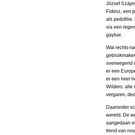
József Száje
Fidesz, een p
als pedofilie
via een regen
gaybar.
Wat rechts-ra
gebruikmaken 
overwegend is
er een Europe
er een heel h
Wilders: alle 
vergaren, ded
Daaronder sc
wereld. De we
aangedaan en
trend van nost