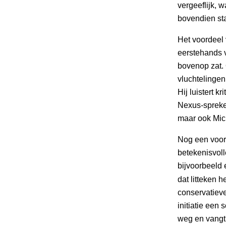
vergeeflijk, w
bovendien sta
Het voordeel
eerstehands v
bovenop zat. 
vluchtelingen
Hij luistert k
Nexus-spreke
maar ook Mich
Nog een voord
betekenisvoll
bijvoorbeeld
dat litteken 
conservatieve
initiatie een
weg en vangt 