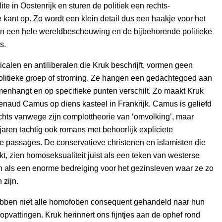
lite in Oostenrijk en sturen de politiek een rechts-
 kant op. Zo wordt een klein detail dus een haakje voor het
n een hele wereldbeschouwing en de bijbehorende politieke
s.
icalen en antiliberalen die Kruk beschrijft, vormen geen
olitieke groep of stroming. Ze hangen een gedachtegoed aan
menhangt en op specifieke punten verschilt. Zo maakt Kruk
naud Camus op diens kasteel in Frankrijk. Camus is geliefd
chts vanwege zijn complottheorie van ‘omvolking’, maar
 jaren tachtig ook romans met behoorlijk expliciete
 passages. De conservatieve christenen en islamisten die
t, zien homoseksualiteit juist als een teken van westerse
n als een enorme bedreiging voor het gezinsleven waar ze zo
 zijn.
bben niet alle homofoben consequent gehandeld naar hun
opvattingen. Kruk herinnert ons fijntjes aan de ophef rond