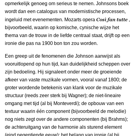
opmerkelijk genoeg om serieus te nemen. Johnsons boek
wordt dan een catalogus van modernistische processen,
Così fan tutte
ingeluid met evenementen. Mozarts opera
,
bijvoorbeeld, waarin op komische, cynische wijze het
thema van de trouw in de liefde centraal staat, drijft op een
ironie die pas na 1900 bon ton zou worden.
Een greep uit de fenomenen die Johnson aanwijst als
vooruitlopend op hun tijd, kan duidelijkheid scheppen over
zijn bedoeling. Hij signaleert onder meer de groeiende
afkeer van vaste muzikale vormen, vooral vanaf 1800; de
groter wordende betekenis van klank voor de muzikale
structuur (reeds zeer sterk bij Wagner); de niet-lineaire
omgang met tijd (al bij Monteverdi); de opbouw van een
textuur waarin één component (bijvoorbeeld de melodie)
nog niets zegt over de andere componenten (bij Brahms);
de achteruitgang van de harmonie als sturend element
(eind negentiende eeuw); het belang van ironie (al bij