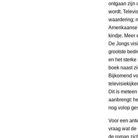
ontgaan zijn 
wordt. Televi
waardering; n
Amerikaanse 
kindje. Meer 
De Jongs vis
grootste bedr
en het sterke
boek naast zi
Bijkomend voor
televisiekijk
Dit is meteen
aanbrengt: het
nog volop ge
Voor een ant
vraag wat de
de roman zich