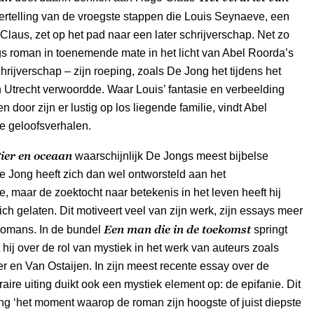
vertelling van de vroegste stappen die Louis Seynaeve, een
 Claus, zet op het pad naar een later schrijverschap. Net zo
s roman in toenemende mate in het licht van Abel Roorda’s
hrijverschap – zijn roeping, zoals De Jong het tijdens het
Utrecht verwoordde. Waar Louis’ fantasie en verbeelding
 door zijn er lustig op los liegende familie, vindt Abel
de geloofsverhalen.
ier en oceaan
waarschijnlijk De Jongs meest bijbelse
 Jong heeft zich dan wel ontworsteld aan het
e, maar de zoektocht naar betekenis in het leven heeft hij
ich gelaten. Dit motiveert veel van zijn werk, zijn essays meer
Een man die in de toekomst
 romans. In de bundel
springt
t hij over de rol van mystiek in het werk van auteurs zoals
er en Van Ostaijen. In zijn meest recente essay over de
raire uiting duikt ook een mystiek element op: de epifanie. Dit
ng ‘het moment waarop de roman zijn hoogste of juist diepste