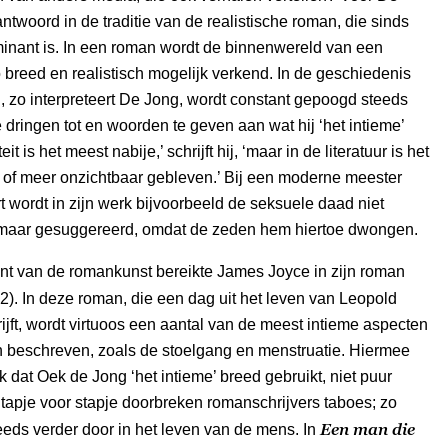
antwoord in de traditie van de realistische roman, die sinds
minant is. In een roman wordt de binnenwereld van een
breed en realistisch mogelijk verkend. In de geschiedenis
 zo interpreteert De Jong, wordt constant gepoogd steeds
e dringen tot en woorden te geven aan wat hij ‘het intieme’
eit is het meest nabije,’ schrijft hij, ‘maar in de literatuur is het
n of meer onzichtbaar gebleven.’ Bij een moderne meester
t wordt in zijn werk bijvoorbeeld de seksuele daad niet
maar gesuggereerd, omdat de zeden hem hiertoe dwongen.
nt van de romankunst bereikte James Joyce in zijn roman
2). In deze roman, die een dag uit het leven van Leopold
jft, wordt virtuoos een aantal van de meest intieme aspecten
n beschreven, zoals de stoelgang en menstruatie. Hiermee
jk dat Oek de Jong ‘het intieme’ breed gebruikt, niet puur
tapje voor stapje doorbreken romanschrijvers taboes; zo
Een man die
teeds verder door in het leven van de mens. In