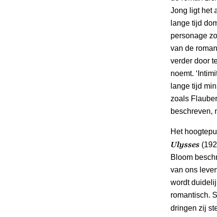
Jong ligt het 
lange tijd do
personage zo 
van de roman,
verder door t
noemt. ‘Intimit
lange tijd mi
zoals Flauber
beschreven, 
Het hoogtepu
Ulysses
(192
Bloom beschri
van ons leve
wordt duideli
romantisch. S
dringen zij s