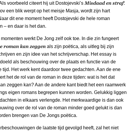
Misdaad en straf
 Als voorbeeld citeert hij uit Dostojevski’s
:
ov een blik werpt op het meisje Masja, wordt zijn hart
Naar dit ene moment heeft Dostojevski de hele roman
 – en daar is het dan.
t momenten werkt De Jong zelf ook toe. In die zin fungeert
de roman kan zeggen
als zijn poëtica, als uitleg bij zijn
hrijven en zijn idee van het schrijverschap. Het essay is
doeld als beschouwing over de plaats en functie van de
 tijd. Het werk kent daardoor twee gedachten. Aan de ene
rt het de rol van de roman in deze tijden: wat is het dat
man zeggen kan? Aan de andere kant biedt het een raamwerk
ngs eigen romans begrepen kunnen worden. Gelukkig liggen
dachten in elkaars verlengde. Het merkwaardige is dan ook
ouwing over de rol van de roman minder goed gelukt is dan
orden brengen van De Jongs poëtica.
rbeschouwingen de laatste tijd gevolgd heeft, zal het niet