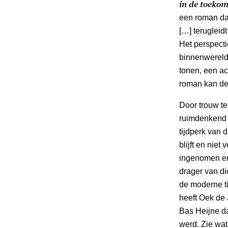
in de toekom
een roman dat
[…] terugleid
Het perspecti
binnenwereld
tonen, een a
roman kan de
Door trouw te
ruimdenkend 
tijdperk van 
blijft en niet
ingenomen en
drager van di
de moderne ti
heeft Oek de 
Bas Heijne da
werd. Zie wat