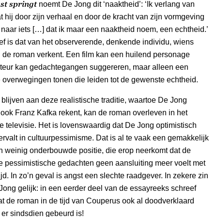
st springt
noemt De Jong dit ‘naaktheid’: ‘Ik verlang van
 hij door zijn verhaal en door de kracht van zijn vormgeving
t naar iets […] dat ik maar een naaktheid noem, een echtheid.’
ef is dat van het observerende, denkende individu, wiens
 de roman verkent. Een film kan een huilend personage
cteur kan gedachtegangen suggereren, maar alleen een
 overwegingen tonen die leiden tot de gewenste echtheid.
 blijven aan deze realistische traditie, waartoe De Jong
ook Franz Kafka rekent, kan de roman overleven in het
de televisie. Het is lovenswaardig dat De Jong optimistisch
 vervalt in cultuurpessimisme. Dat is al te vaak een gemakkelijk
 weinig onderbouwde positie, die erop neerkomt dat de
e pessimistische gedachten geen aansluiting meer voelt met
jd. In zo’n geval is angst een slechte raadgever. In zekere zin
Jong gelijk: in een eerder deel van de essayreeks schreef
t de roman in de tijd van Couperus ook al doodverklaard
 er sindsdien gebeurd is!