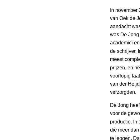
In november 
van Oek de Jo
aandacht was
was De Jong 
academici en 
de schrijver.
meest complex
prijzen, en h
voorlopig laa
van der Heij
verzorgden.
De Jong heeft
voor de gewon
productie. In
die meer dan 
te leggen. D