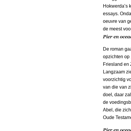
Hokwerda’s ki
essays. Ondan
oeuvre van g
de meest voo
Pier en oce
De roman gaat
opzichten op z
Friesland en 
Langzaam zie
voorzichtig v
van die van z
doel, daar zal
de voedingsb
Abel, die zich
Oude Testame
Pier en oce