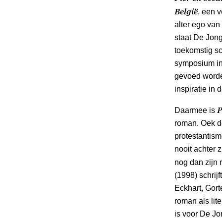
België
, een 
alter ego van
staat De Jong
toekomstig sc
symposium in 
gevoed worden
inspiratie in 
P
Daarmee is
roman. Oek de
protestantism
nooit achter z
nog dan zijn
(1998) schrijf
Eckhart, Gort
roman als lite
is voor De Jo