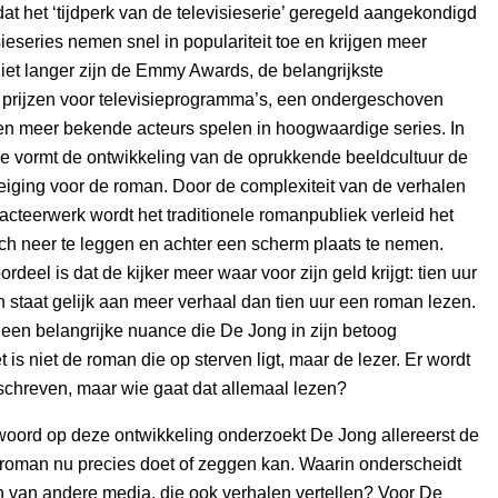
dat het ‘tijdperk van de televisieserie’ geregeld aangekondigd
sieseries nemen snel in populariteit toe en krijgen meer
iet langer zijn de Emmy Awards, de belangrijkste
prijzen voor televisieprogramma’s, een ondergeschoven
en meer bekende acteurs spelen in hoogwaardige series. In
ie vormt de ontwikkeling van de oprukkende beeldcultuur de
eiging voor de roman. Door de complexiteit van de verhalen
 acteerwerk wordt het traditionele romanpubliek verleid het
ch neer te leggen en achter een scherm plaats te nemen.
deel is dat de kijker meer waar voor zijn geld krijgt: tien uur
en staat gelijk aan meer verhaal dan tien uur een roman lezen.
 een belangrijke nuance die De Jong in zijn betoog
 is niet de roman die op sterven ligt, maar de lezer. Er wordt
schreven, maar wie gaat dat allemaal lezen?
woord op deze ontwikkeling onderzoekt De Jong allereerst de
 roman nu precies doet of zeggen kan. Waarin onderscheidt
 van andere media, die ook verhalen vertellen? Voor De