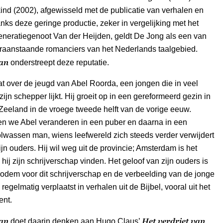
nd (2002), afgewisseld met de publicatie van verhalen en
ks deze geringe productie, zeker in vergelijking met het
eneratiegenoot Van der Heijden, geldt De Jong als een van
raanstaande romanciers van het Nederlands taalgebied.
aan
onderstreept deze reputatie.
 over de jeugd van Abel Roorda, een jongen die in veel
ijn schepper lijkt. Hij groeit op in een gereformeerd gezin in
Zeeland in de vroege tweede helft van de vorige eeuw.
n we Abel veranderen in een puber en daarna in een
olwassen man, wiens leefwereld zich steeds verder verwijdert
ijn ouders. Hij wil weg uit de provincie; Amsterdam is het
 hij zijn schrijverschap vinden. Het geloof van zijn ouders is
odem voor dit schrijverschap en de verbeelding van de jonge
 regelmatig verplaatst in verhalen uit de Bijbel, vooral uit het
nt.
aan
Het verdriet van
doet daarin denken aan Hugo Claus’