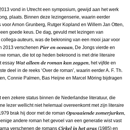
2013 vond in Utrecht een symposium, gewijd aan het werk
ng, plaats. Binnen deze lezingenserie, waarin eerder
 voor Arnon Grunberg, Rutger Kopland en Willem Jan Otten,
een goede keus. De dag, gevuld met lezingen van
collega-auteurs, was de bekroning van een mooi jaar voor
Pier en oceaan
 In 2013 verschenen
, De Jongs vierde en
e roman, die tot op heden bekroond is met drie literaire
Wat alleen de roman kan zeggen
et essay
, het vijfde en
tste deel in de reeks ‘Over de roman’, waarin eerder A. F. Th.
den, Connie Palmen, Bas Heijne en Marcel Möring bijdragen
 een zekere status binnen de Nederlandse literatuur, die
e lezer wellicht niet helemaal overeenkomt met zijn literaire
Opwaaiende zomerjurken
 1979 brak hij door met de roman
,
enige andere roman het gevoel van een generatie wist vast
Cirkel in het gras
aarna verschenen de romans
(1985) en