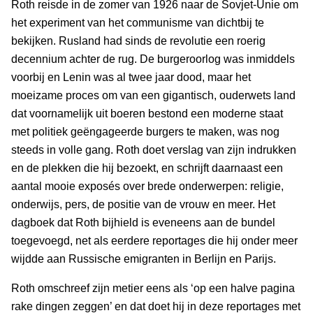
Roth reisde in de zomer van 1926 naar de Sovjet-Unie om
het experiment van het communisme van dichtbij te
bekijken. Rusland had sinds de revolutie een roerig
decennium achter de rug. De burgeroorlog was inmiddels
voorbij en Lenin was al twee jaar dood, maar het
moeizame proces om van een gigantisch, ouderwets land
dat voornamelijk uit boeren bestond een moderne staat
met politiek geëngageerde burgers te maken, was nog
steeds in volle gang. Roth doet verslag van zijn indrukken
en de plekken die hij bezoekt, en schrijft daarnaast een
aantal mooie exposés over brede onderwerpen: religie,
onderwijs, pers, de positie van de vrouw en meer. Het
dagboek dat Roth bijhield is eveneens aan de bundel
toegevoegd, net als eerdere reportages die hij onder meer
wijdde aan Russische emigranten in Berlijn en Parijs.
Roth omschreef zijn metier eens als ‘op een halve pagina
rake dingen zeggen’ en dat doet hij in deze reportages met