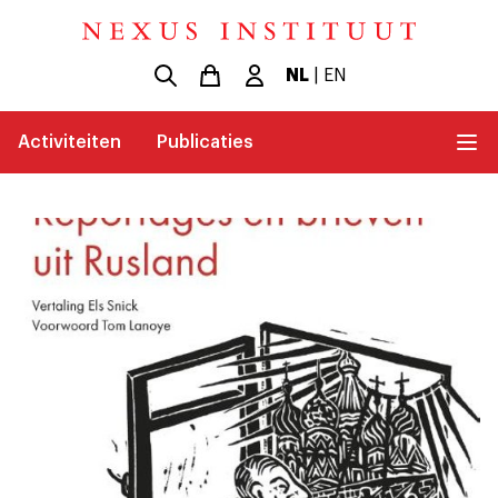
NL
|
EN
Activiteiten
Publicaties