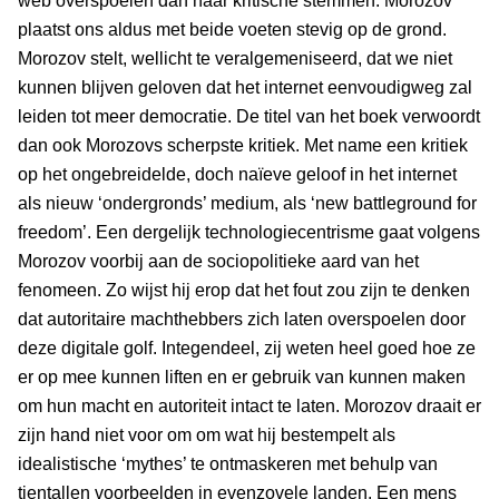
web overspoelen dan naar kritische stemmen. Morozov
plaatst ons aldus met beide voeten stevig op de grond.
Morozov stelt, wellicht te veralgemeniseerd, dat we niet
kunnen blijven geloven dat het internet eenvoudigweg zal
leiden tot meer democratie. De titel van het boek verwoordt
dan ook Morozovs scherpste kritiek. Met name een kritiek
op het ongebreidelde, doch naïeve geloof in het internet
als nieuw ‘ondergronds’ medium, als ‘new battleground for
freedom’. Een dergelijk technologiecentrisme gaat volgens
Morozov voorbij aan de sociopolitieke aard van het
fenomeen. Zo wijst hij erop dat het fout zou zijn te denken
dat autoritaire machthebbers zich laten overspoelen door
deze digitale golf. Integendeel, zij weten heel goed hoe ze
er op mee kunnen liften en er gebruik van kunnen maken
om hun macht en autoriteit intact te laten. Morozov draait er
zijn hand niet voor om om wat hij bestempelt als
idealistische ‘mythes’ te ontmaskeren met behulp van
tientallen voorbeelden in evenzovele landen. Een mens