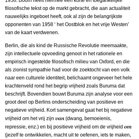
1958. Boom heeft hiermee een korte en toegankelijke
filosofische tekst op de markt gebracht, die aan actualiteit
nauwelijks ingeboet heeft, ook al zijn de belangrijkste
opponenten van 1958 ‘ het Oostblok en het vrije Westen’
van de kaart verdwenen.
Berlin, die als kind de Russische Revolutie meemaakte,
zijn intellectuele opvoeding genoot in het rationele en
empirisch ingestelde filosofisch milieu van Oxford, en die
als zionist sympathie had voor de zoektocht van een volk
naar een culturele identiteit, belichaamt ongeveer het hele
krachtenveld rond het begrip vrijheid zoals Buruma dat
beschrijft. Bovendien bouwt Buruma zijn analyse voor een
groot deel op Berlins onderscheiding van positieve en
negatieve vrijheid. Kort samengevat gaat het bij negatieve
van
vrijheid om het vrij zijn
(dwang, bemoeienis,
om
repressie, enz.) en bij positieve vrijheid om de vrijheid
(jezelf te ontwikkelen, macht uit te oefenen, iets te maken,