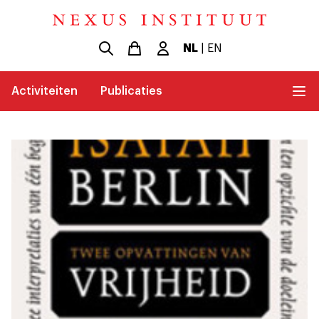
NL
|
EN
Activiteiten
Publicaties