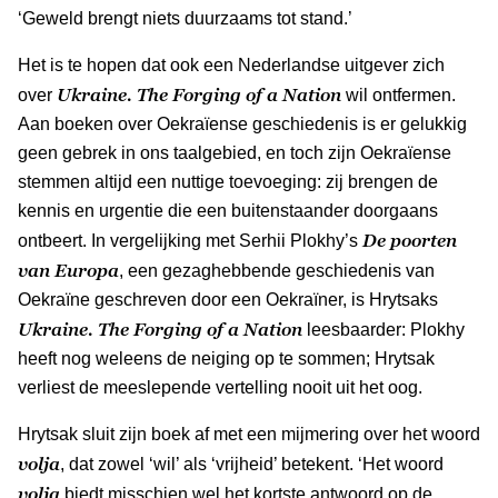
‘Geweld brengt niets duurzaams tot stand.’
Het is te hopen dat ook een Nederlandse uitgever zich
Ukraine. The Forging of a Nation
over
wil ontfermen.
Aan boeken over Oekraïense geschiedenis is er gelukkig
geen gebrek in ons taalgebied, en toch zijn Oekraïense
stemmen altijd een nuttige toevoeging: zij brengen de
kennis en urgentie die een buitenstaander doorgaans
De poorten
ontbeert. In vergelijking met Serhii Plokhy’s
van Europa
, een gezaghebbende geschiedenis van
Oekraïne geschreven door een Oekraïner, is Hrytsaks
Ukraine. The Forging of a Nation
leesbaarder: Plokhy
heeft nog weleens de neiging op te sommen; Hrytsak
verliest de meeslepende vertelling nooit uit het oog.
Hrytsak sluit zijn boek af met een mijmering over het woord
volja
, dat zowel ‘wil’ als ‘vrijheid’ betekent. ‘Het woord
volja
biedt misschien wel het kortste antwoord op de