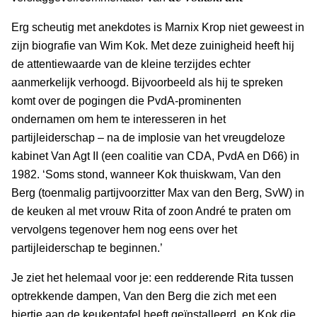
Erg scheutig met anekdotes is Marnix Krop niet geweest in
zijn biografie van Wim Kok. Met deze zuinigheid heeft hij
de attentiewaarde van de kleine terzijdes echter
aanmerkelijk verhoogd. Bijvoorbeeld als hij te spreken
komt over de pogingen die PvdA-prominenten
ondernamen om hem te interesseren in het
partijleiderschap – na de implosie van het vreugdeloze
kabinet Van Agt II (een coalitie van CDA, PvdA en D66) in
1982. ‘Soms stond, wanneer Kok thuiskwam, Van den
Berg (toenmalig partijvoorzitter Max van den Berg, SvW) in
de keuken al met vrouw Rita of zoon André te praten om
vervolgens tegenover hem nog eens over het
partijleiderschap te beginnen.’
Je ziet het helemaal voor je: een redderende Rita tussen
optrekkende dampen, Van den Berg die zich met een
biertje aan de keukentafel heeft geïnstalleerd, en Kok die