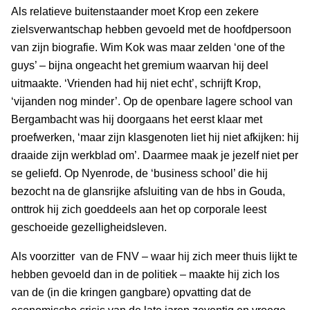
Als relatieve buitenstaander moet Krop een zekere
zielsverwantschap hebben gevoeld met de hoofdpersoon
van zijn biografie. Wim Kok was maar zelden ‘one of the
guys’ – bijna ongeacht het gremium waarvan hij deel
uitmaakte. ‘Vrienden had hij niet echt’, schrijft Krop,
‘vijanden nog minder’. Op de openbare lagere school van
Bergambacht was hij doorgaans het eerst klaar met
proefwerken, ‘maar zijn klasgenoten liet hij niet afkijken: hij
draaide zijn werkblad om’. Daarmee maak je jezelf niet per
se geliefd. Op Nyenrode, de ‘business school’ die hij
bezocht na de glansrijke afsluiting van de hbs in Gouda,
onttrok hij zich goeddeels aan het op corporale leest
geschoeide gezelligheidsleven.
Als voorzitter van de FNV – waar hij zich meer thuis lijkt te
hebben gevoeld dan in de politiek – maakte hij zich los
van de (in die kringen gangbare) opvatting dat de