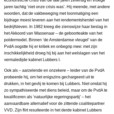
economische crisis van de late jaren zeventig en vroege
jaren tachtig ‘niet onze crisis was’. Hij meende, met andere
woorden, dat de vakbeweging met loonmatiging een
bijdrage moest leveren aan het rendementsherstel van het
bedrijfsleven. In 1982 kreeg die zienswijze haar beslag in
het Akkoord van Wassenaar – de geboorteakte van het
poldermodel. Binnen ‘de Amsterdamse vleugel’ van de
PvdA oogstte hij er kritiek en onbegrip mee: met zijn
inschikkelijkheid droeg hij bij aan het welslagen van het
vermaledijde kabinet Lubbers I.
Ook als – aarzelende en onzekere – leider van de PvdA
probeerde hij, om het enigszins gechargeerd uit te
drukken, in het gevlij te komen bij Lubbers. Niet omdat hij
zo sympathiseerde met diens beleid, maar om de PvdA te
kwalificeren als ‘natuurlijke regeringspartij’ – het
aanvaardbare alternatief voor de zittende coalitiepartner
VVD. Zijn flirt resulteerde in het derde kabinet Lubbers