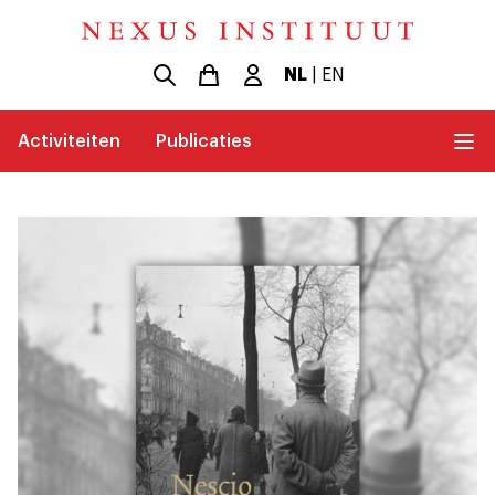
NL
|
EN
Activiteiten
Publicaties