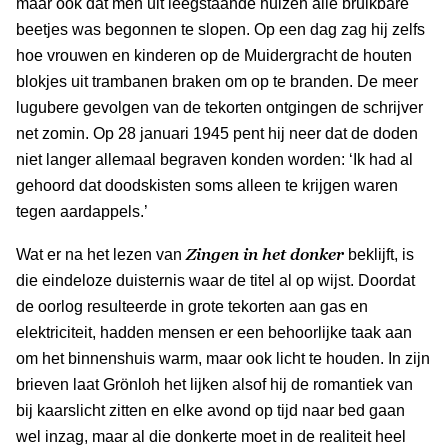
maar ook dat men uit leegstaande huizen alle bruikbare
beetjes was begonnen te slopen. Op een dag zag hij zelfs
hoe vrouwen en kinderen op de Muidergracht de houten
blokjes uit trambanen braken om op te branden. De meer
lugubere gevolgen van de tekorten ontgingen de schrijver
net zomin. Op 28 januari 1945 pent hij neer dat de doden
niet langer allemaal begraven konden worden: ‘Ik had al
gehoord dat doodskisten soms alleen te krijgen waren
tegen aardappels.’
Zingen in het donker
Wat er na het lezen van
beklijft, is
die eindeloze duisternis waar de titel al op wijst. Doordat
de oorlog resulteerde in grote tekorten aan gas en
elektriciteit, hadden mensen er een behoorlijke taak aan
om het binnenshuis warm, maar ook licht te houden. In zijn
brieven laat Grönloh het lijken alsof hij de romantiek van
bij kaarslicht zitten en elke avond op tijd naar bed gaan
wel inzag, maar al die donkerte moet in de realiteit heel