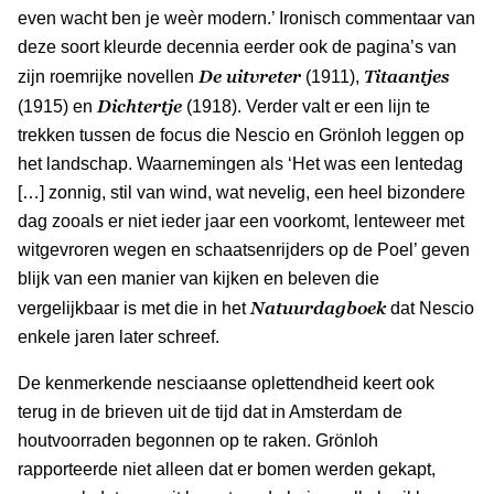
even wacht ben je weèr modern.’ Ironisch commentaar van
deze soort kleurde decennia eerder ook de pagina’s van
De uitvreter
Titaantjes
zijn roemrijke novellen
(1911),
Dichtertje
(1915) en
(1918). Verder valt er een lijn te
trekken tussen de focus die Nescio en Grönloh leggen op
het landschap. Waarnemingen als ‘Het was een lentedag
[…] zonnig, stil van wind, wat nevelig, een heel bizondere
dag zooals er niet ieder jaar een voorkomt, lenteweer met
witgevroren wegen en schaatsenrijders op de Poel’ geven
blijk van een manier van kijken en beleven die
Natuurdagboek
vergelijkbaar is met die in het
dat Nescio
enkele jaren later schreef.
De kenmerkende nesciaanse oplettendheid keert ook
terug in de brieven uit de tijd dat in Amsterdam de
houtvoorraden begonnen op te raken. Grönloh
rapporteerde niet alleen dat er bomen werden gekapt,