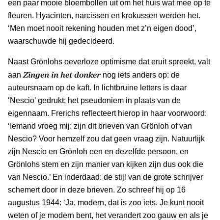
een paar mooie bloembollen uit om het huis wat mee op te
fleuren. Hyacinten, narcissen en krokussen werden het.
‘Men moet nooit rekening houden met z’n eigen dood’,
waarschuwde hij gedecideerd.
Naast Grönlohs oeverloze optimisme dat eruit spreekt, valt
Zingen in het donker
aan
nog iets anders op: de
auteursnaam op de kaft. In lichtbruine letters is daar
‘Nescio’ gedrukt; het pseudoniem in plaats van de
eigennaam. Frerichs reflecteert hierop in haar voorwoord:
‘Iemand vroeg mij: zijn dit brieven van Grönloh of van
Nescio? Voor hemzelf zou dat geen vraag zijn. Natuurlijk
zijn Nescio en Grönloh een en dezelfde persoon, en
Grönlohs stem en zijn manier van kijken zijn dus ook die
van Nescio.’ En inderdaad: de stijl van de grote schrijver
schemert door in deze brieven. Zo schreef hij op 16
augustus 1944: ‘Ja, modern, dat is zoo iets. Je kunt nooit
weten of je modern bent, het verandert zoo gauw en als je