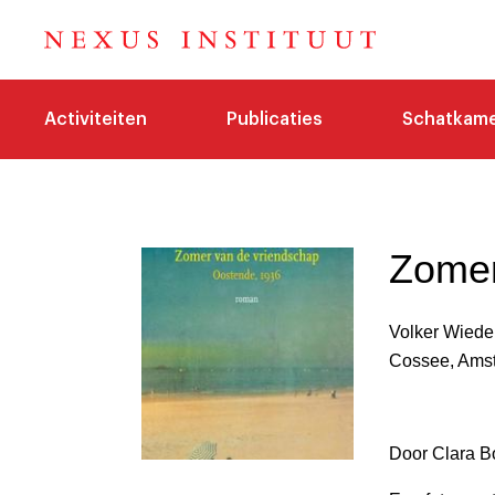
Activiteiten
Publicaties
Schatkam
Zomer
Volker Wied
Cossee, Ams
Door Clara Bol