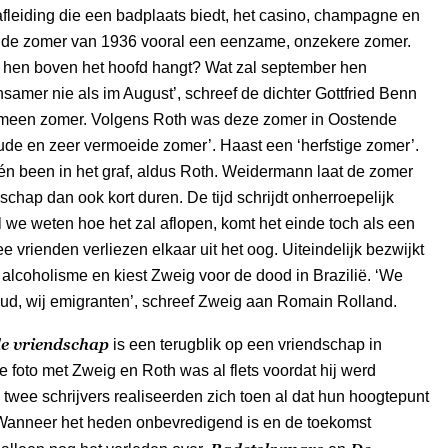
leiding die een badplaats biedt, het casino, champagne en
de zomer van 1936 vooral een eenzame, onzekere zomer.
 hen boven het hoofd hangt? Wat zal september hen
samer nie als im August’, schreef de dichter Gottfried Benn
omeen zomer. Volgens Roth was deze zomer in Oostende
ude en zeer vermoeide zomer’. Haast een ‘herfstige zomer’.
n been in het graf, aldus Roth. Weidermann laat de zomer
schap dan ook kort duren. De tijd schrijdt onherroepelijk
 we weten hoe het zal aflopen, komt het einde toch als een
e vrienden verliezen elkaar uit het oog. Uiteindelijk bezwijkt
 alcoholisme en kiest Zweig voor de dood in Brazilië. ‘We
ud, wij emigranten’, schreef Zweig aan Romain Rolland.
e vriendschap
is een terugblik op een vriendschap in
e foto met Zweig en Roth was al flets voordat hij werd
wee schrijvers realiseerden zich toen al dat hun hoogtepunt
 Wanneer het heden onbevredigend is en de toekomst