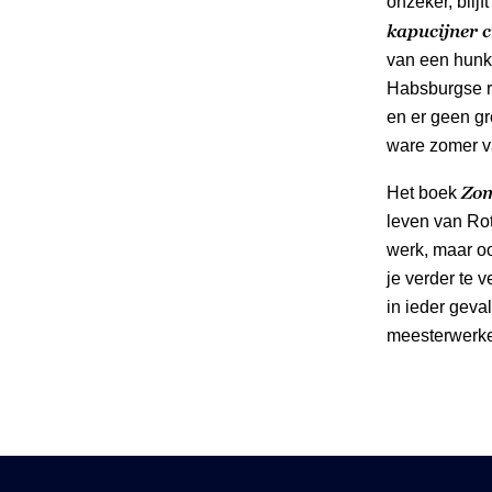
onzeker, blijf
kapucijner 
van een hunke
Habsburgse ri
en er geen gr
ware zomer v
Zom
Het boek
leven van Rot
werk, maar oo
je verder te 
in ieder geva
meesterwerke