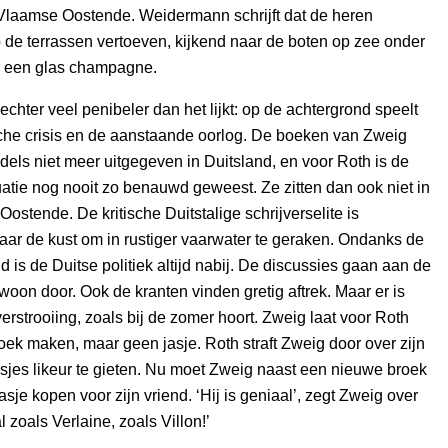
 Vlaamse Oostende. Weidermann schrijft dat de heren
 de terrassen vertoeven, kijkend naar de boten op zee onder
n een glas champagne.
 echter veel penibeler dan het lijkt: op de achtergrond speelt
he crisis en de aanstaande oorlog. De boeken van Zweig
els niet meer uitgegeven in Duitsland, en voor Roth is de
tuatie nog nooit zo benauwd geweest. Ze zitten dan ook niet in
Oostende. De kritische Duitstalige schrijverselite is
ar de kust om in rustiger vaarwater te geraken. Ondanks de
d is de Duitse politiek altijd nabij. De discussies gaan aan de
woon door. Ook de kranten vinden gretig aftrek. Maar er is
verstrooiing, zoals bij de zomer hoort. Zweig laat voor Roth
ek maken, maar geen jasje. Roth straft Zweig door over zijn
sjes likeur te gieten. Nu moet Zweig naast een nieuwe broek
sje kopen voor zijn vriend. ‘Hij is geniaal’, zegt Zweig over
 zoals Verlaine, zoals Villon!’