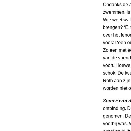
Ondanks de af
zwemmen, is 
Wie weet wat
brengen? ‘Ein
over het fen
vooral ‘een o
Zo een met éé
van de vriend
voort. Hoewel
schok. De twe
Roth aan zijn
worden niet o
Zomer van d
ontbinding. D
genomen. De t
voorbij was.