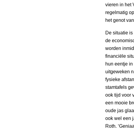
vieren in het
regelmatig op
het genot va
De situatie is
de economisc
worden inmidd
financiële si
hun eentje in 
uitgeweken na
fysieke afstan
stamtafels ge
ook tijd voor 
een mooie bro
oude jas glaa
ook wel een ja
Roth. ‘Geniaal