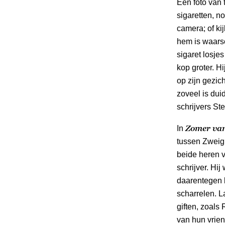
Een foto van 
sigaretten, n
camera; of ki
hem is waarsc
sigaret losje
kop groter. H
op zijn gezic
zoveel is dui
schrijvers St
Zomer van
In
tussen Zweig 
beide heren v
schrijver. Hij
daarentegen k
scharrelen. L
giften, zoals
van hun vrien