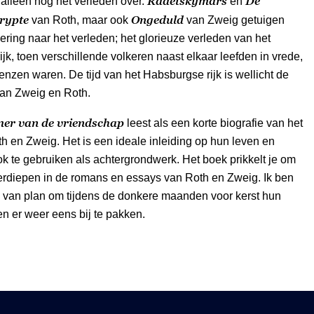
Radetskymars
De
t alleen nog het verleden over.
en
crypte
Ongeduld
van Roth, maar ook
van Zweig getuigen
ring naar het verleden; het glorieuze verleden van het
jk, toen verschillende volkeren naast elkaar leefden in vrede,
enzen waren. De tijd van het Habsburgse rijk is wellicht de
an Zweig en Roth.
er van de vriendschap
leest als een korte biografie van het
h en Zweig. Het is een ideale inleiding op hun leven en
k te gebruiken als achtergrondwerk. Het boek prikkelt je om
verdiepen in de romans en essays van Roth en Zweig. Ik ben
l van plan om tijdens de donkere maanden voor kerst hun
n er weer eens bij te pakken.