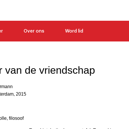
er
Over ons
Word lid
 van de vriendschap
ermann
terdam, 2015
le, filosoof