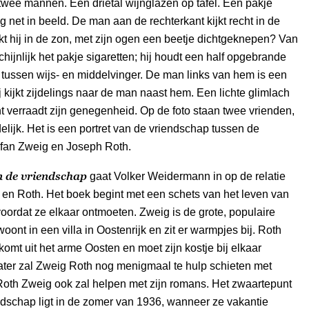
twee mannen. Een drietal wijnglazen op tafel. Een pakje
og net in beeld. De man aan de rechterkant kijkt recht in de
jkt hij in de zon, met zijn ogen een beetje dichtgeknepen? Van
hijnlijk het pakje sigaretten; hij houdt een half opgebrande
s tussen wijs- en middelvinger. De man links van hem is een
ij kijkt zijdelings naar de man naast hem. Een lichte glimlach
ht verraadt zijn genegenheid. Op de foto staan twee vrienden,
delijk. Het is een portret van de vriendschap tussen de
efan Zweig en Joseph Roth.
 de vriendschap
gaat Volker Weidermann in op de relatie
en Roth. Het boek begint met een schets van het leven van
oordat ze elkaar ontmoeten. Zweig is de grote, populaire
 woont in een villa in Oostenrijk en zit er warmpjes bij. Roth
omt uit het arme Oosten en moet zijn kostje bij elkaar
ater zal Zweig Roth nog menigmaal te hulp schieten met
 Roth Zweig ook zal helpen met zijn romans. Het zwaartepunt
dschap ligt in de zomer van 1936, wanneer ze vakantie