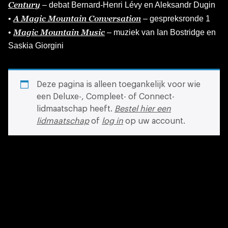
Century
– debat Bernard-Henri Lévy en Aleksandr Dugin
A Magic Mountain Conversation
•
– gespreksronde 1
Magic Mountain Music
•
– muziek van Ian Bostridge en
Saskia Giorgini
Deze pagina is alleen toegankelijk voor wie
een Deluxe-, Compleet- of Connect-
lidmaatschap heeft.
Bestel hier een
lidmaatschap
of
log in
op uw account.