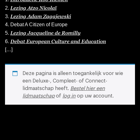
Lezing Atzo Nicolaï
2.
Lezing Adam Zagajewski
3.
4. Debat A Citizen of Europe
Lezing Jacqueline de Romilly
5.
Debat European Culture and Education
6.
[…]
Deze pagina is alleen toegankelijk voor wie
een Deluxe-, Compleet- of Connect-
lidmaatschap heeft.
Bestel hier een
lidmaatschap
of
log in
op uw account.