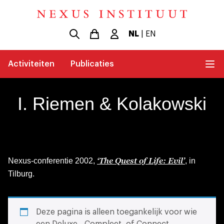
NL
|
EN
Activiteiten
Publicaties
I. Riemen & Kolakowski
‘The Quest of Life: Evil’
Nexus-conferentie 2002,
, in
Tilburg.
Deze pagina is alleen toegankelijk voor wie
een Deluxe-, Compleet- of Connect-