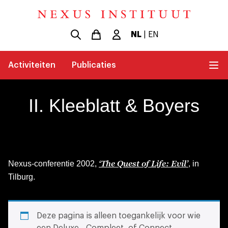
NL
|
EN
Activiteiten
Publicaties
II. Kleeblatt & Boyers
‘The Quest of Life: Evil’
Nexus-conferentie 2002,
, in
Tilburg.
Deze pagina is alleen toegankelijk voor wie
een Deluxe-, Compleet- of Connect-