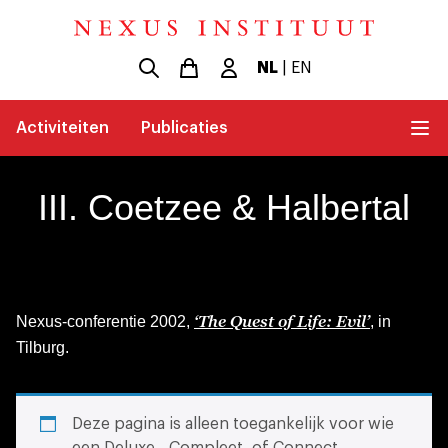
NL
|
EN
Activiteiten
Publicaties
III. Coetzee & Halbertal
‘The Quest of Life: Evil’
Nexus-conferentie 2002,
, in
Tilburg.
Deze pagina is alleen toegankelijk voor wie
een Deluxe-, Compleet- of Connect-