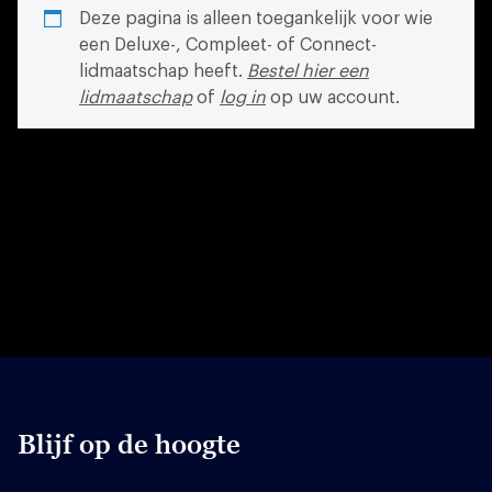
Deze pagina is alleen toegankelijk voor wie
een Deluxe-, Compleet- of Connect-
lidmaatschap heeft.
Bestel hier een
lidmaatschap
of
log in
op uw account.
Blijf op de hoogte