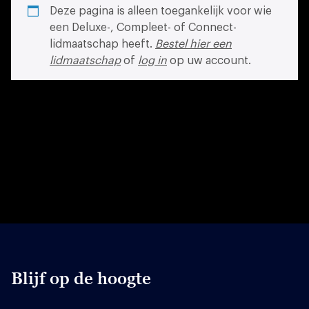
Deze pagina is alleen toegankelijk voor wie
een Deluxe-, Compleet- of Connect-
lidmaatschap heeft.
Bestel hier een
lidmaatschap
of
log in
op uw account.
Blijf op de hoogte