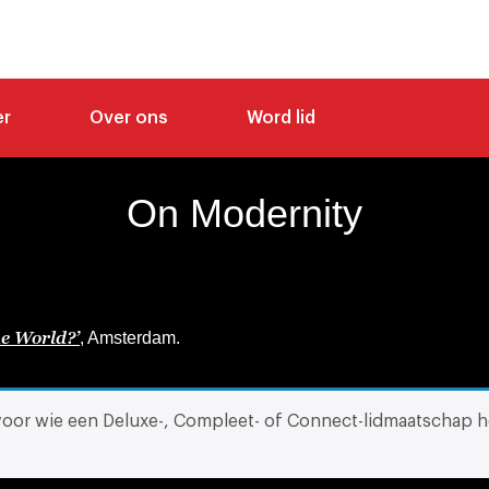
er
Over ons
Word lid
On Modernity
e World?’
, Amsterdam.
 voor wie een Deluxe-, Compleet- of Connect-lidmaatschap h