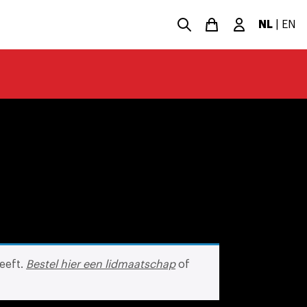
NL
|
EN
eeft.
Bestel hier een lidmaatschap
of