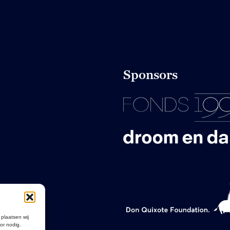
Sponsors
 plaatsen wij
or nodig.