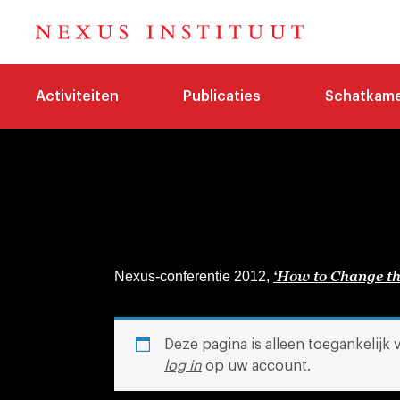
Activiteiten
Publicaties
Schatkam
‘How to Change th
Nexus-conferentie 2012,
Deze pagina is alleen toegankelijk
log in
op uw account.