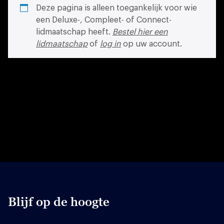
Deze pagina is alleen toegankelijk voor wie
een Deluxe-, Compleet- of Connect-
lidmaatschap heeft.
Bestel hier een
lidmaatschap
of
log in
op uw account.
Blijf op de hoogte